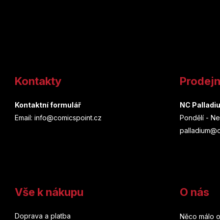
Z
á
Kontakty
Prodej
p
a
Kontaktní formulář
NC Palladi
Email: info@comicspoint.cz
Pondělí - Ne
t
palladium@c
í
Vše k nákupu
O nás
Doprava a platba
Něco málo o