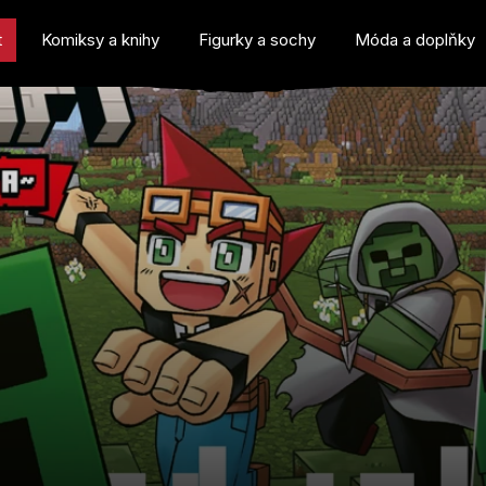
t
Komiksy a knihy
Figurky a sochy
Móda a doplňky
o potřebujete najít?
Doporučujeme