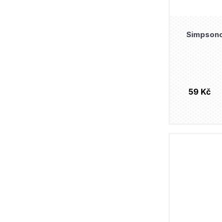
Simpsono
59 Kč