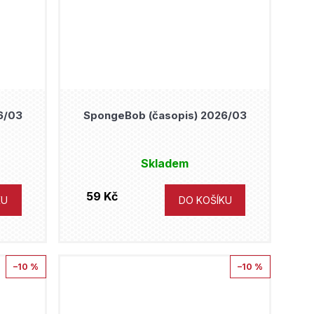
6/03
SpongeBob (časopis) 2026/03
Skladem
59 Kč
KU
DO KOŠÍKU
–10 %
–10 %