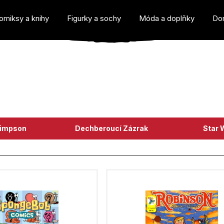
omiksy a knihy
Figurky a sochy
Móda a doplňky
Do
o potřebujete najít?
Simpson
Dechberoucí Zázrak
Star 
Doporučujeme