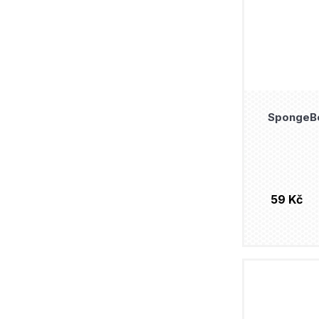
SpongeBo
59 Kč