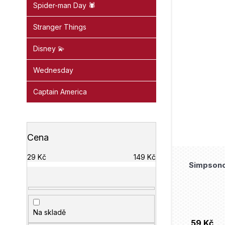
Spider-man Day 🕷️
Stranger Things
Disney 💫
Wednesday
Captain America
Cena
29
Kč
149
Kč
Simpsono
Na skladě
59 Kč