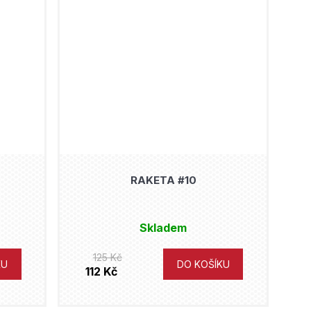
RAKETA #10
Skladem
125 Kč
KU
DO KOŠÍKU
112 Kč