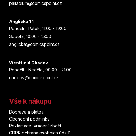
p
palladium@comicspoint.cz
i
s
u
Anglická 14
Pondělí - Pátek, 11:00 - 19:00
Sobota, 10:00 - 15:00
anglicka@comicspoint.cz
Westfield Chodov
Pondělí - Neděle, 09:00 - 21:00
chodov@comicspoint.cz
Vše k nákupu
Doprava a platba
Obchodní podmínky
Reklamace, vrácení zboží
GDPR ochrana osobních údajů