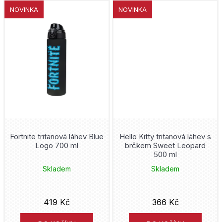
D
NOVINKA
NOVINKA
o
p
o
r
u
č
u
j
e
m
e
Fortnite tritanová láhev Blue
Hello Kitty tritanová láhev s
Logo 700 ml
brčkem Sweet Leopard
500 ml
Skladem
Skladem
419 Kč
366 Kč