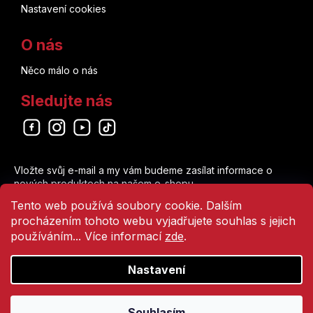
Nastavení cookies
O nás
Něco málo o nás
Sledujte nás
Odebírat newsletter
Vložte svůj e-mail a my vám budeme zasílat informace o
nových produktech na našem e-shopu.
Tento web používá soubory cookie. Dalším
E-mail
procházením tohoto webu vyjadřujete souhlas s jejich
používáním... Více informací
zde
.
Vložením e-mailu souhlasíte s
podmínkami ochrany osobních údajů
Přihlásit se
Nastavení
Vytvořil Shoptet
Souhlasím