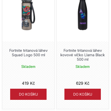
n
p
u
í
i
j
p
s
e
r
p
t
o
r
e
d
o
n
u
d
Fortnite tritanová láhev
Fortnite tritanová láhev
a
Squad Logo 500 ml
kovové víčko Llama Black
k
u
500 ml
j
t
k
Skladem
Skladem
í
ů
t
t
ů
419 Kč
629 Kč
?
DO KOŠÍKU
DO KOŠÍKU
HLEDAT