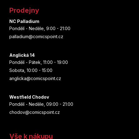
D
t
p
o
Prodejny
r
p
í
v
o
NC Palladium
k
r
Pondělí - Neděle, 9:00 - 21:00
y
u
palladium@comicspoint.cz
v
č
ý
u
p
j
Anglická 14
i
e
Pondělí - Pátek, 11:00 - 19:00
s
m
Sobota, 10:00 - 15:00
u
e
anglicka@comicspoint.cz
Westfield Chodov
Pondělí - Neděle, 09:00 - 21:00
chodov@comicspoint.cz
Vše k nákupu