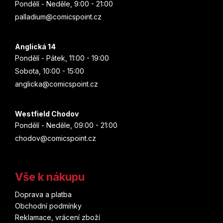
k
Pondělí - Neděle, 9:00 - 21:00
y
palladium@comicspoint.cz
v
ý
p
Anglická 14
i
Pondělí - Pátek, 11:00 - 19:00
s
Sobota, 10:00 - 15:00
u
anglicka@comicspoint.cz
Westfield Chodov
Pondělí - Neděle, 09:00 - 21:00
chodov@comicspoint.cz
Vše k nákupu
Doprava a platba
Obchodní podmínky
Reklamace, vrácení zboží