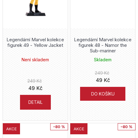
D
o
p
o
r
u
Legendární Marvel kolekce
Legendární Marvel kolekce
č
figurek 49 - Yellow Jacket
figurek 48 - Namor the
u
Sub-mariner
j
Není skladem
Skladem
e
m
249 Kč
e
49 Kč
249 Kč
49 Kč
DO KOŠÍKU
DETAIL
–80 %
–80 %
AKCE
AKCE