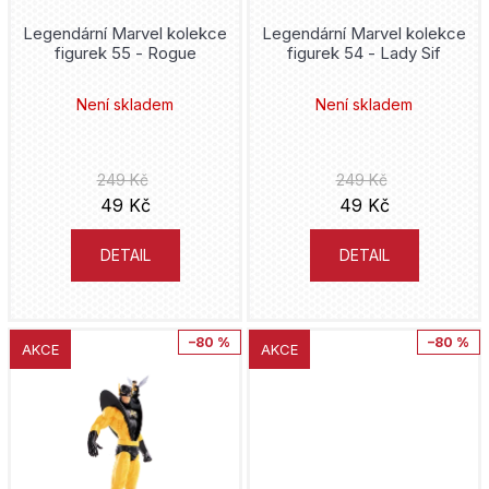
u
u
Legendární Marvel kolekce
Legendární Marvel kolekce
j
figurek 55 - Rogue
figurek 54 - Lady Sif
k
e
t
Není skladem
Není skladem
t
ů
e
249 Kč
249 Kč
n
49 Kč
49 Kč
a
DETAIL
DETAIL
j
í
t
–80 %
–80 %
AKCE
AKCE
?
HLEDAT