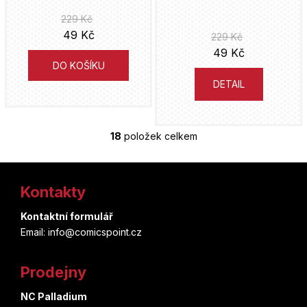
229 Kč
49 Kč
229 Kč
49 Kč
DO KOŠÍKU
DETAIL
18
položek celkem
O
v
Z
l
á
Kontakty
á
d
p
a
Kontaktní formulář
c
Email: info@comicspoint.cz
a
í
t
p
Prodejny
r
í
v
NC Palladium