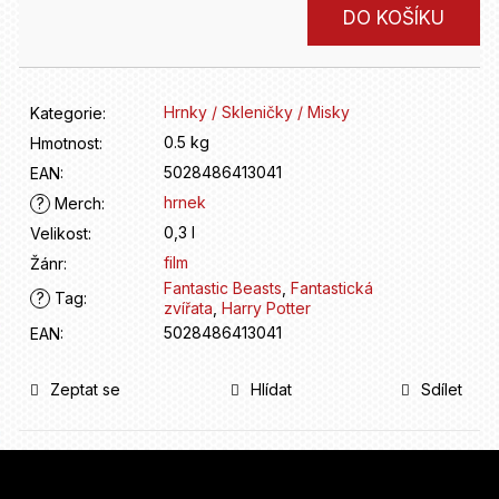
D
Měrná
DO KOŠÍKU
o
cena:
p
o
r
Hrnky / Skleničky / Misky
Kategorie
:
u
0.5 kg
Hmotnost
:
č
u
5028486413041
EAN
:
j
hrnek
?
Merch
:
e
0,3 l
Velikost
:
m
film
Žánr
:
e
Fantastic Beasts
,
Fantastická
?
Tag
:
zvířata
,
Harry Potter
5028486413041
EAN
:
Zeptat se
Hlídat
Sdílet
Z