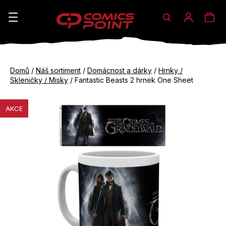
Hledat
Ná
Přihláše
K
o
koš
Zpět
Zpět
š
Domů
/
Náš sortiment
/
Domácnost a dárky
/
Hrnky /
do
do
Skleničky / Misky
/
Fantastic Beasts 2 hrnek One Sheet
í
obchodu
obchodu
C
k
AKCE
o
p
o
t
ř
e
b