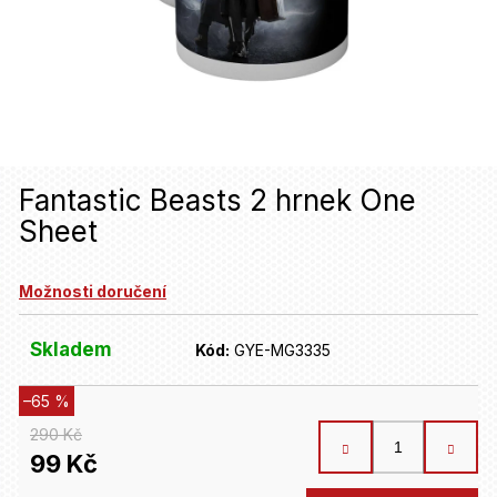
u
j
e
t
e
n
Fantastic Beasts 2 hrnek One
Sheet
a
j
Možnosti doručení
í
t
Skladem
Kód:
GYE-MG3335
?
–65 %
290 Kč
HLEDAT
99 Kč