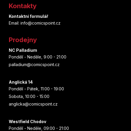
á
Kontakty
p
Kontaktní formulář
a
Email: info@comicspoint.cz
t
Prodejny
í
NC Palladium
Pondělí - Neděle, 9:00 - 21:00
palladium@comicspoint.cz
Anglická 14
Pondělí - Pátek, 11:00 - 19:00
Sobota, 10:00 - 15:00
anglicka@comicspoint.cz
Westfield Chodov
Pondělí - Neděle, 09:00 - 21:00