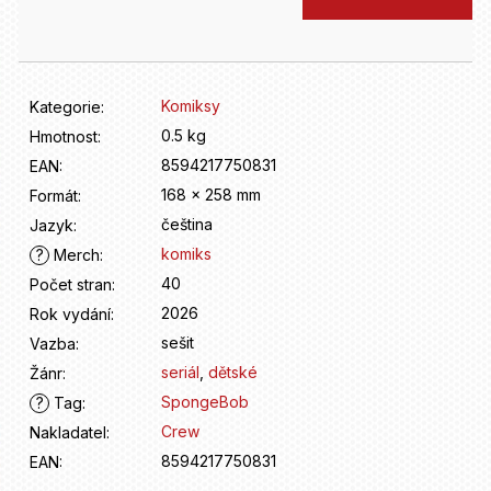
D
cena:
o
p
o
r
Komiksy
Kategorie
:
u
0.5 kg
Hmotnost
:
č
8594217750831
u
EAN
:
j
168 x 258 mm
Formát
:
e
čeština
Jazyk
:
m
komiks
?
Merch
:
e
40
Počet stran
:
2026
Rok vydání
:
sešit
Vazba
:
seriál
,
dětské
Žánr
:
SpongeBob
?
Tag
:
Crew
Nakladatel
:
8594217750831
EAN
: