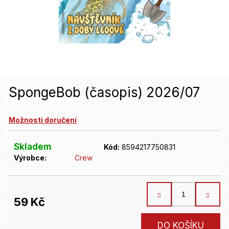
u
j
e
t
e
n
SpongeBob (časopis) 2026/07
a
Možnosti doručení
j
í
Skladem
Kód:
8594217750831
t
Výrobce:
Crew
?
59 Kč
HLEDAT
Měrná
DO KOŠÍKU