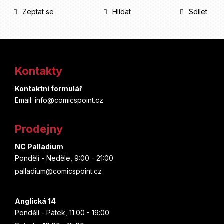
Zeptat se
Hlídat
Sdílet
Z
á
Kontakty
p
Kontaktní formulář
a
Email: info@comicspoint.cz
t
Prodejny
í
NC Palladium
Pondělí - Neděle, 9:00 - 21:00
palladium@comicspoint.cz
Anglická 14
Pondělí - Pátek, 11:00 - 19:00