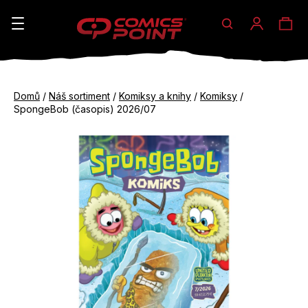
Hledat
Ná
Přihláše
K
o
koš
Zpět
Zpět
š
Domů
/
Náš sortiment
/
Komiksy a knihy
/
Komiksy
/
do
do
SpongeBob (časopis) 2026/07
í
obchodu
obchodu
C
k
o
p
o
t
ř
e
b