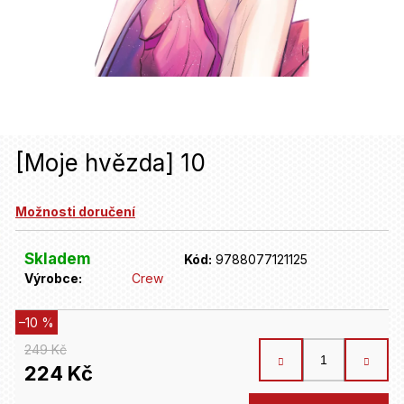
u
j
e
t
e
n
[Moje hvězda] 10
a
Možnosti doručení
j
í
Skladem
Kód:
9788077121125
t
Výrobce:
Crew
?
–10 %
249 Kč
HLEDAT
224 Kč