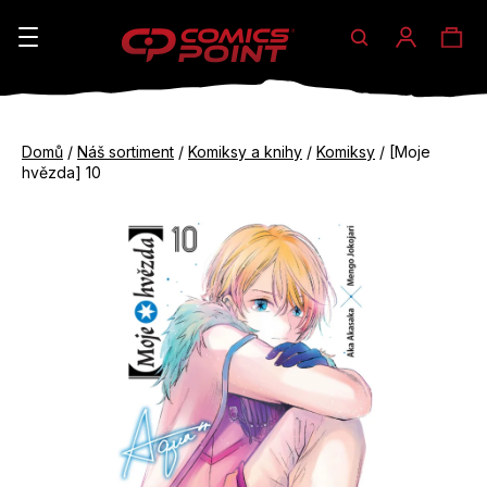
Hledat
Ná
Přihláše
K
o
koš
Zpět
Zpět
š
Domů
/
Náš sortiment
/
Komiksy a knihy
/
Komiksy
/
[Moje
do
do
hvězda] 10
í
obchodu
obchodu
C
k
o
p
o
t
ř
e
b