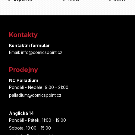
Z
á
Kontakty
p
Kontaktní formulář
a
Email: info@comicspoint.cz
t
Prodejny
í
NC Palladium
Pondělí - Neděle, 9:00 - 21:00
palladium@comicspoint.cz
Anglická 14
Pondělí - Pátek, 11:00 - 19:00
Sobota, 10:00 - 15:00