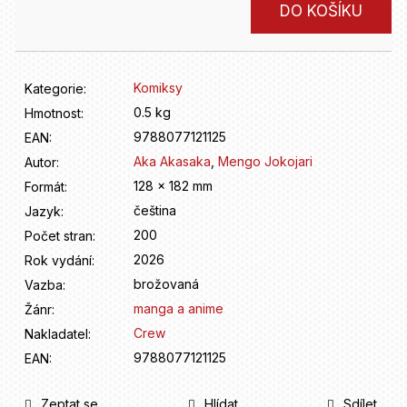
D
Měrná
DO KOŠÍKU
o
cena:
p
o
r
Komiksy
Kategorie
:
u
0.5 kg
Hmotnost
:
č
9788077121125
u
EAN
:
j
Aka Akasaka
,
Mengo Jokojari
Autor
:
e
128 x 182 mm
Formát
:
m
čeština
Jazyk
:
e
200
Počet stran
:
2026
Rok vydání
:
brožovaná
Vazba
:
manga a anime
Žánr
:
Crew
Nakladatel
:
9788077121125
EAN
:
Zeptat se
Hlídat
Sdílet