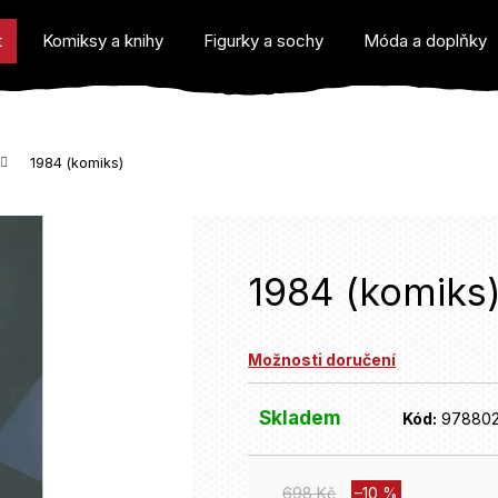
t
Komiksy a knihy
Figurky a sochy
Móda a doplňky
1984 (komiks)
o potřebujete najít?
1984 (komiks
Možnosti doručení
Doporučujeme
Skladem
Kód:
97880
698 Kč
–10 %