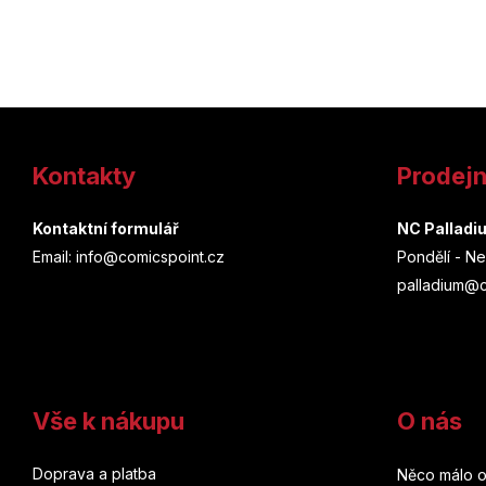
Z
á
Kontakty
Prodej
p
a
Kontaktní formulář
NC Palladi
Email: info@comicspoint.cz
Pondělí - Ne
t
palladium@c
í
Vše k nákupu
O nás
Doprava a platba
Něco málo o