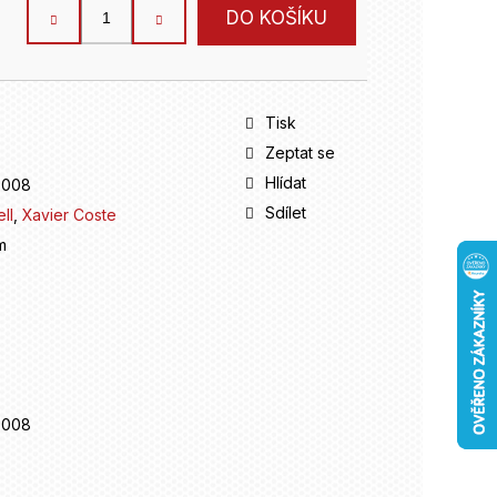
DO KOŠÍKU
Tisk
Zeptat se
Hlídat
5008
Sdílet
ll
,
Xavier Coste
m
5008