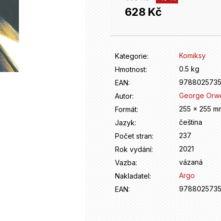
628 Kč
Měrná
cena:
Komiksy
Kategorie
:
0.5 kg
Hmotnost
:
978802573
EAN
:
George Orwe
Autor
:
255 x 255 m
Formát
:
čeština
Jazyk
:
237
Počet stran
:
2021
Rok vydání
:
vázaná
Vazba
:
Argo
Nakladatel
:
978802573
EAN
: