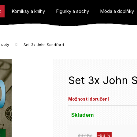
t
Komiksy a knihy
Figurky a sochy
Móda a doplňky
 sety
Set 3x John Sandford
o potřebujete najít?
Set 3x John 
Možnosti doručení
Doporučujeme
Skladem
897 Kč
–66 %