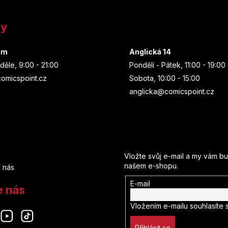
ny
um
Anglická 14
děle, 9:00 - 21:00
Pondělí - Pátek, 11:00 - 19:00
omicspoint.cz
Sobota, 10:00 - 15:00
anglicka@comicspoint.cz
Odebírat newsletter
Vložte svůj e-mail a my vám b
našem e-shopu.
 nás
E-mail
e nás
Vložením e-mailu souhlasíte 
Přihlásit se