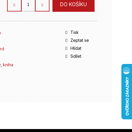
DO KOŠÍKU
Tisk
y
Zeptat se
Hlídat
rd
Sdílet
y
,
kniha