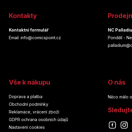
Z
á
Kontakty
Prodej
p
a
Kontaktní formulář
NC Palladi
Email: info@comicspoint.cz
Pondělí - Ne
t
palladium@c
í
Vše k nákupu
O nás
Doprava a platba
Něco málo o
Obchodní podmínky
Sledujt
Reklamace, vrácení zboží
GDPR ochrana osobních údajů
Nastavení cookies