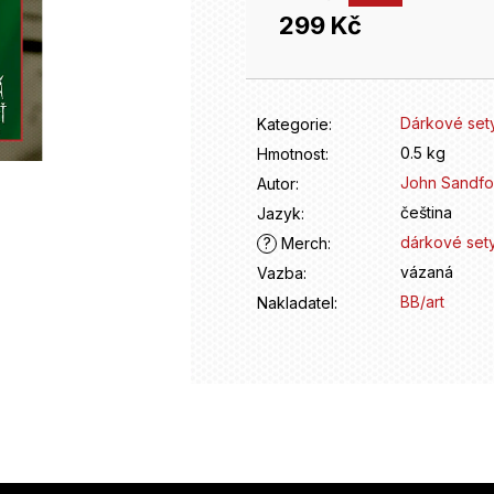
299 Kč
Měrná
cena:
Dárkové set
Kategorie
:
0.5 kg
Hmotnost
:
John Sandfo
Autor
:
čeština
Jazyk
:
dárkové set
?
Merch
:
vázaná
Vazba
:
BB/art
Nakladatel
: