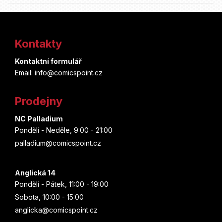
Z
á
Kontakty
p
Kontaktní formulář
a
Email: info@comicspoint.cz
t
Prodejny
í
NC Palladium
Pondělí - Neděle, 9:00 - 21:00
palladium@comicspoint.cz
Anglická 14
Pondělí - Pátek, 11:00 - 19:00
Sobota, 10:00 - 15:00
anglicka@comicspoint.cz