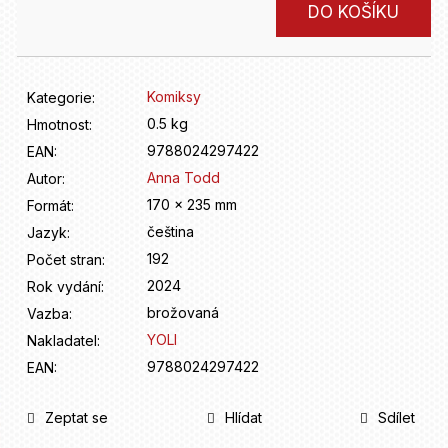
D
Měrná
DO KOŠÍKU
o
cena:
p
o
r
Komiksy
Kategorie
:
u
0.5 kg
Hmotnost
:
č
9788024297422
u
EAN
:
j
Anna Todd
Autor
:
e
170 x 235 mm
Formát
:
m
čeština
Jazyk
:
e
192
Počet stran
:
2024
Rok vydání
:
brožovaná
Vazba
:
YOLI
Nakladatel
:
9788024297422
EAN
:
Zeptat se
Hlídat
Sdílet