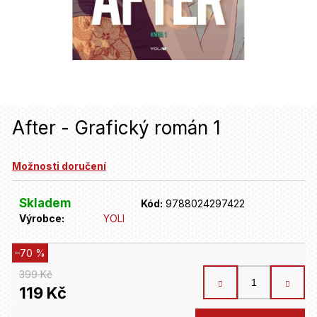
u
j
e
t
e
n
After - Grafický román 1
a
Možnosti doručení
j
í
Skladem
Kód:
9788024297422
t
Výrobce:
YOLI
?
–70 %
399 Kč
HLEDAT
119 Kč