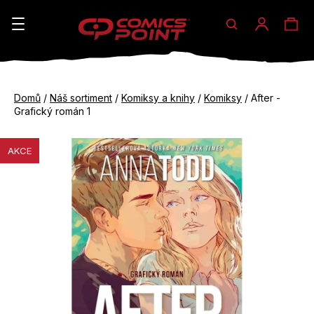
Hledat
Ná
Přihláše
K
o
koš
Zpět
Zpět
š
Domů
/
Náš sortiment
/
Komiksy a knihy
/
Komiksy
/
After -
do
do
Grafický román 1
í
obchodu
obchodu
C
k
AKCE
o
p
o
t
ř
e
b