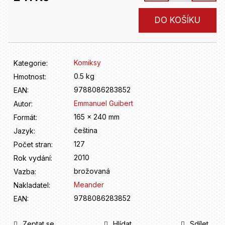
D
o
Měrná
DO KOŠÍKU
p
cena:
o
r
u
Komiksy
Kategorie
:
č
u
0.5 kg
Hmotnost
:
j
9788086283852
EAN
:
e
Emmanuel Guibert
Autor
:
m
165 x 240 mm
Formát
:
e
čeština
Jazyk
:
127
Počet stran
:
2010
Rok vydání
:
brožovaná
Vazba
:
Meander
Nakladatel
:
9788086283852
EAN
:
Zeptat se
Hlídat
Sdílet