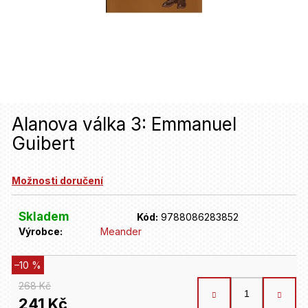
u
j
e
t
e
n
Alanova válka 3: Emmanuel
Guibert
a
j
Možnosti doručení
í
t
Skladem
Kód:
9788086283852
Výrobce:
Meander
?
–10 %
HLEDAT
268 Kč
241 Kč