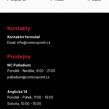
Z
á
Kontakty
p
Kontaktní formulář
a
Email: info@comicspoint.cz
t
Prodejny
í
NC Palladium
Pondělí - Neděle, 9:00 - 21:00
palladium@comicspoint.cz
Anglická 14
Pondělí - Pátek, 11:00 - 19:00
Sobota, 10:00 - 15:00