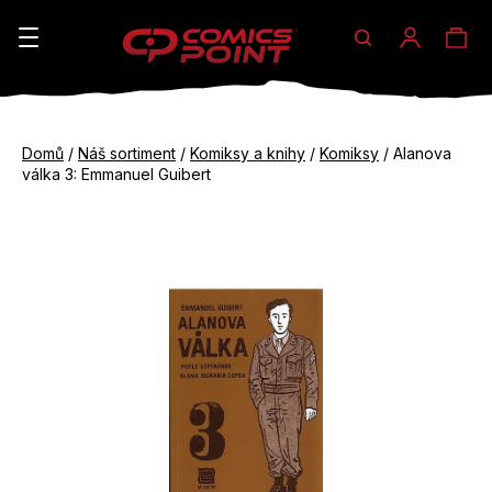
Hledat
Ná
Přihláše
K
o
koš
Zpět
Zpět
š
Domů
/
Náš sortiment
/
Komiksy a knihy
/
Komiksy
/
Alanova
do
do
válka 3: Emmanuel Guibert
í
obchodu
obchodu
C
k
o
p
o
t
ř
e
b