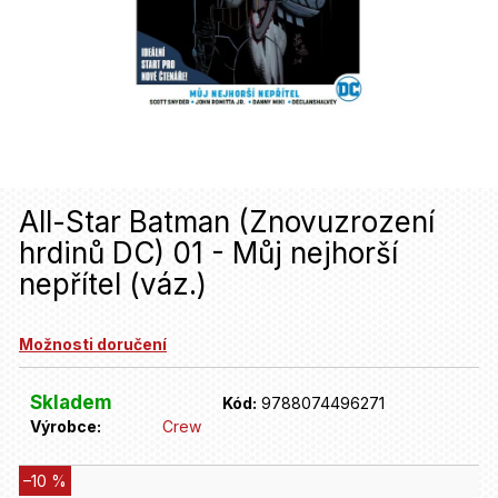
u
j
e
t
e
n
All-Star Batman (Znovuzrození
a
hrdinů DC) 01 - Můj nejhorší
j
nepřítel (váz.)
í
t
Možnosti doručení
?
Skladem
Kód:
9788074496271
Výrobce:
Crew
HLEDAT
–10 %