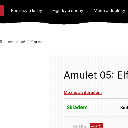
t
Komiksy a knihy
Figurky a sochy
Móda a doplňky
Amulet 05: Elfí princ
o potřebujete najít?
Amulet 05: Elf
Možnosti doručení
Doporučujeme
Skladem
Kód
349 Kč
–10 %