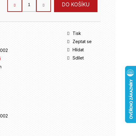
DO KOŠÍKU
Tisk
Zeptat se
Hlídat
1002
Sdílet
i
m
1002