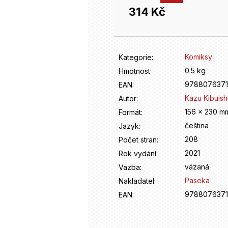
314 Kč
Měrná
cena:
Komiksy
Kategorie
:
0.5 kg
Hmotnost
:
978807637
EAN
:
Kazu Kibuish
Autor
:
156 x 230 m
Formát
:
čeština
Jazyk
:
208
Počet stran
:
2021
Rok vydání
:
vázaná
Vazba
:
Paseka
Nakladatel
:
978807637
EAN
: