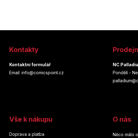
Z
á
Kontakty
Prodej
p
a
Kontaktní formulář
NC Palladi
Email: info@comicspoint.cz
Pondělí - Ne
t
palladium@c
í
Vše k nákupu
O nás
Doprava a platba
Něco málo o