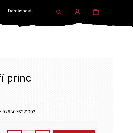
Hledat
Nákupní
Domácnost a dárky
Prodejny
Eventy
Přihlášení
košík
í princ
HLEDAT
:
9788076371002