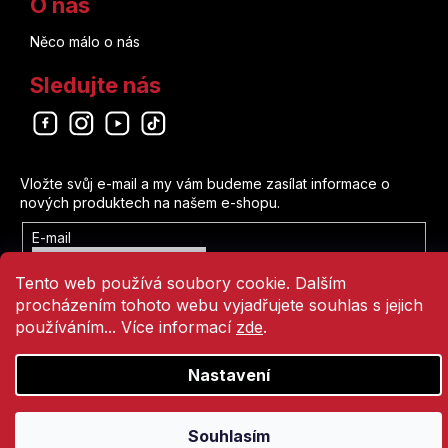
O nás
Něco málo o nás
Sledujte nás
Odebírat newsletter
Vložte svůj e-mail a my vám budeme zasílat informace o
nových produktech na našem e-shopu.
E-mail
Vložením e-mailu souhlasíte s
Tento web používá soubory cookie. Dalším
podmínkami ochrany osobních údajů
procházením tohoto webu vyjadřujete souhlas s jejich
Přihlásit se
používáním... Více informací
zde
.
Nastavení
Vytvořil Shoptet
Copyright 2026
Comics Point
. Všechna práva vyhrazena.
Souhlasím
Přejít