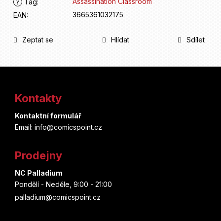
Assassination Classroom
?
Tag
:
3665361032175
EAN
:
Zeptat se
Hlídat
Sdílet
Z
á
Kontakty
p
Kontaktní formulář
a
Email: info@comicspoint.cz
t
Prodejny
í
NC Palladium
Pondělí - Neděle, 9:00 - 21:00
palladium@comicspoint.cz