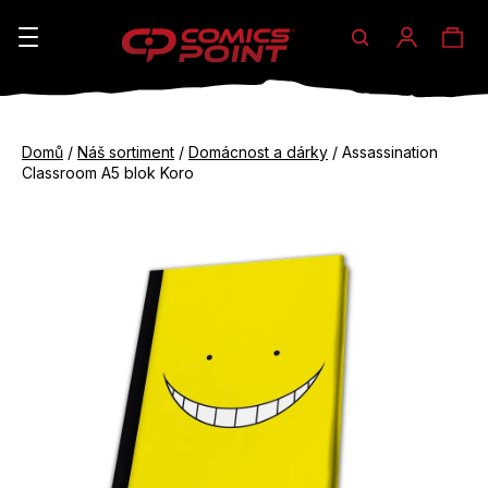
Hledat
Ná
Přihláše
K
o
koš
Zpět
Zpět
š
Domů
/
Náš sortiment
/
Domácnost a dárky
/
Assassination
do
do
Classroom A5 blok Koro
í
obchodu
obchodu
C
k
o
p
o
t
ř
e
b