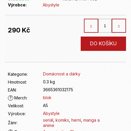
D
Výrobce:
Abystyle
o
p
o
r
290 Kč
u
č
Měrná
DO KOŠÍKU
u
cena:
j
e
m
e
Domácnost a dárky
Kategorie
:
0.3 kg
Hmotnost
:
3665361032175
EAN
:
blok
?
Merch
:
A5
Velikost
:
Abystyle
Výrobce
:
seriál
,
komiks
,
herní
,
manga a
Žánr
:
anime