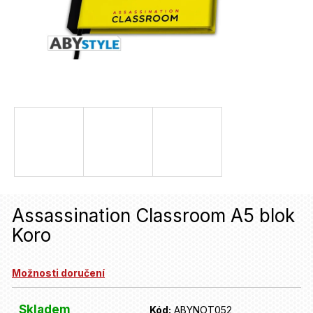
u
j
e
t
e
n
a
j
í
Assassination Classroom A5 blok
t
Koro
?
Možnosti doručení
HLEDAT
Skladem
Kód:
ABYNOT052