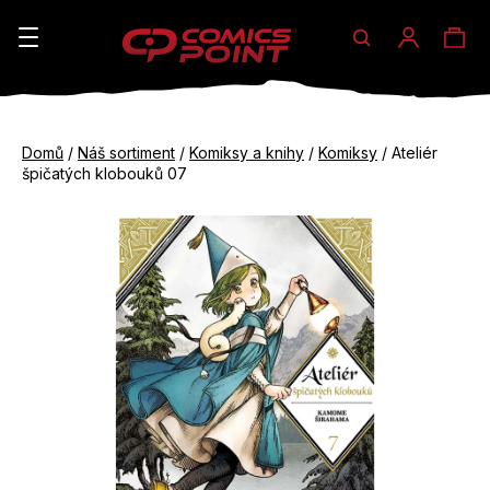
Hledat
Ná
Přihláše
K
o
koš
Zpět
Zpět
š
Domů
/
Náš sortiment
/
Komiksy a knihy
/
Komiksy
/
Ateliér
do
do
špičatých klobouků 07
í
obchodu
obchodu
C
k
o
p
o
t
ř
e
b