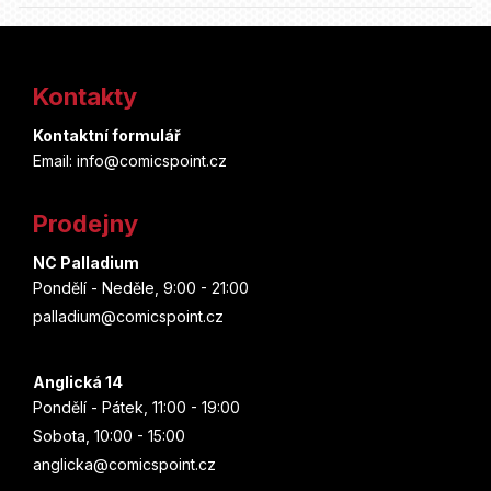
Z
á
Kontakty
p
Kontaktní formulář
a
Email: info@comicspoint.cz
t
Prodejny
í
NC Palladium
Pondělí - Neděle, 9:00 - 21:00
palladium@comicspoint.cz
Anglická 14
Pondělí - Pátek, 11:00 - 19:00
Sobota, 10:00 - 15:00
anglicka@comicspoint.cz