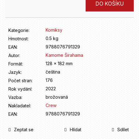
D
Měrná
DO KOŠÍKU
o
cena:
p
o
r
Komiksy
Kategorie
:
u
0.5 kg
Hmotnost
:
č
9788076791329
u
EAN
:
j
Kamome Širahama
Autor
:
e
128 x 182 mm
Formát
:
m
čeština
Jazyk
:
e
176
Počet stran
:
2022
Rok vydání
:
brožovaná
Vazba
:
Crew
Nakladatel
:
9788076791329
EAN
:
Zeptat se
Hlídat
Sdílet