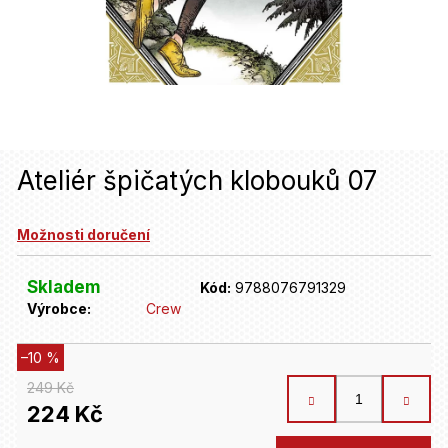
u
j
e
t
e
n
Ateliér špičatých klobouků 07
a
Možnosti doručení
j
í
Skladem
Kód:
9788076791329
t
Výrobce:
Crew
?
–10 %
249 Kč
HLEDAT
224 Kč