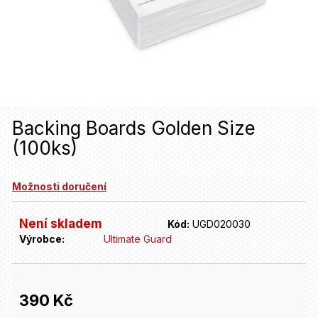
u
j
e
t
e
n
Backing Boards Golden Size
(100ks)
a
j
Možnosti doručení
í
t
Není skladem
Kód:
UGD020030
Výrobce:
Ultimate Guard
?
HLEDAT
390 Kč