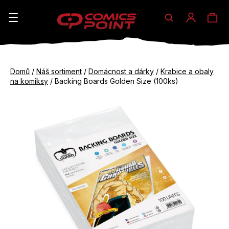
Hledat
Ná
Přihláše
K
o
koš
Zpět
Zpět
š
Domů
/
Náš sortiment
/
Domácnost a dárky
/
Krabice a obaly
do
do
na komiksy
/
Backing Boards Golden Size (100ks)
í
obchodu
obchodu
C
k
o
p
o
t
ř
e
b