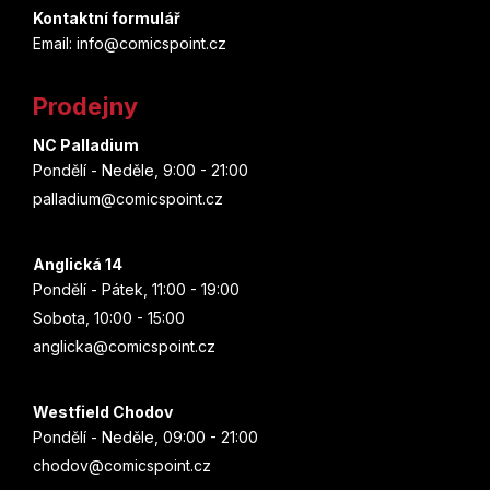
Kontaktní formulář
a
Email: info@comicspoint.cz
t
Prodejny
í
NC Palladium
Pondělí - Neděle, 9:00 - 21:00
palladium@comicspoint.cz
Anglická 14
Pondělí - Pátek, 11:00 - 19:00
Sobota, 10:00 - 15:00
anglicka@comicspoint.cz
Westfield Chodov
Pondělí - Neděle, 09:00 - 21:00
chodov@comicspoint.cz