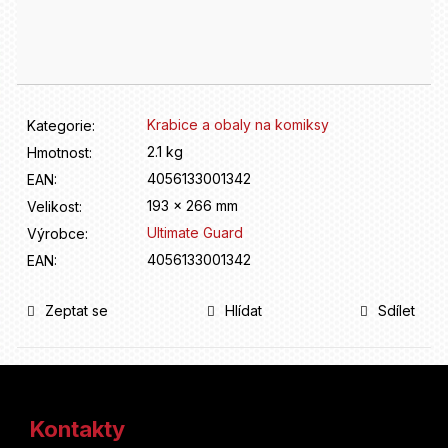
D
Měrná
o
cena:
p
o
r
u
Krabice a obaly na komiksy
Kategorie
:
č
u
2.1 kg
Hmotnost
:
j
4056133001342
EAN
:
e
193 x 266 mm
Velikost
:
m
Ultimate Guard
Výrobce
:
e
4056133001342
EAN
:
Zeptat se
Hlídat
Sdílet
Z
á
Kontakty
p