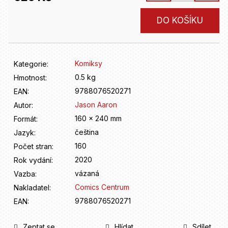
D
o
Měrná
DO KOŠÍKU
p
cena:
o
r
u
Komiksy
Kategorie
:
č
u
0.5 kg
Hmotnost
:
j
9788076520271
EAN
:
e
Jason Aaron
Autor
:
m
160 x 240 mm
Formát
:
e
čeština
Jazyk
:
160
Počet stran
:
2020
Rok vydání
:
vázaná
Vazba
:
Comics Centrum
Nakladatel
:
9788076520271
EAN
:
Zeptat se
Hlídat
Sdílet