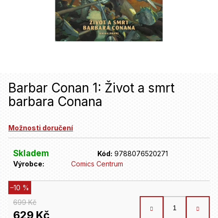
u
j
e
t
e
n
Barbar Conan 1: Život a smrt
barbara Conana
a
j
Možnosti doručení
í
t
Skladem
Kód:
9788076520271
Výrobce:
Comics Centrum
?
–10 %
HLEDAT
699 Kč
629 Kč