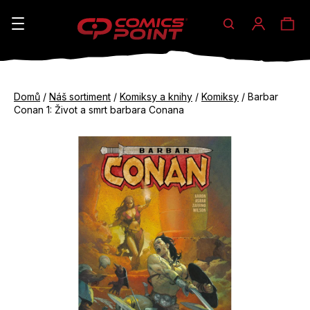
Hledat
Ná
Přihláše
K
o
koš
Zpět
Zpět
š
Domů
/
Náš sortiment
/
Komiksy a knihy
/
Komiksy
/
Barbar
do
do
Conan 1: Život a smrt barbara Conana
í
obchodu
obchodu
C
k
o
p
o
t
ř
e
b