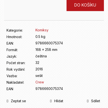
D
Měrná
o
DO KOŠÍKU
cena:
p
o
r
u
Komiksy
Kategorie
:
č
u
0.5 kg
Hmotnost
:
j
9786660075374
EAN
:
e
168 x 258 mm
Formát
:
m
čeština
Jazyk
:
e
32
Počet stran
:
2016
Rok vydání
:
sešit
Vazba
:
Crew
Nakladatel
:
9786660075374
EAN
:
Zeptat se
Hlídat
Sdílet