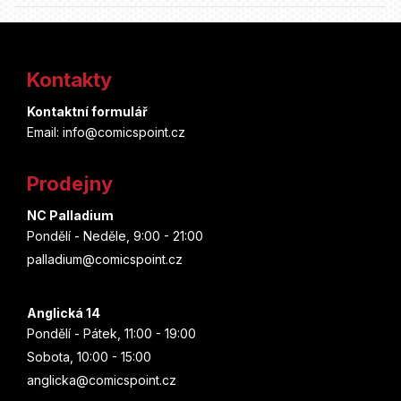
Z
á
Kontakty
p
Kontaktní formulář
a
Email: info@comicspoint.cz
t
Prodejny
í
NC Palladium
Pondělí - Neděle, 9:00 - 21:00
palladium@comicspoint.cz
Anglická 14
Pondělí - Pátek, 11:00 - 19:00
Sobota, 10:00 - 15:00
anglicka@comicspoint.cz