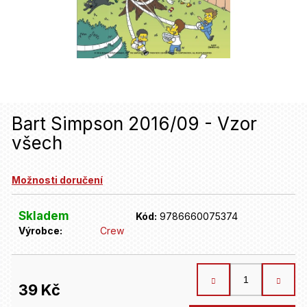
u
j
e
t
e
n
Bart Simpson 2016/09 - Vzor
všech
a
j
Možnosti doručení
í
t
Skladem
Kód:
9786660075374
Výrobce:
Crew
?
HLEDAT
39 Kč