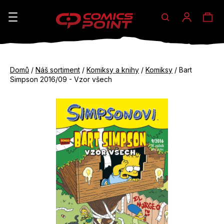
Hledat
Ná
Přihláše
K
o
koš
Zpět
Zpět
š
Domů
/
Náš sortiment
/
Komiksy a knihy
/
Komiksy
/
Bart
do
do
Simpson 2016/09 - Vzor všech
í
obchodu
obchodu
C
k
o
p
o
t
ř
e
b