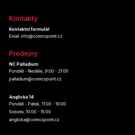
Z
á
Kontakty
p
Kontaktní formulář
a
Email: info@comicspoint.cz
t
Prodejny
í
NC Palladium
Pondělí - Neděle, 9:00 - 21:00
palladium@comicspoint.cz
Anglická 14
Pondělí - Pátek, 11:00 - 19:00
Sobota, 10:00 - 15:00
anglicka@comicspoint.cz