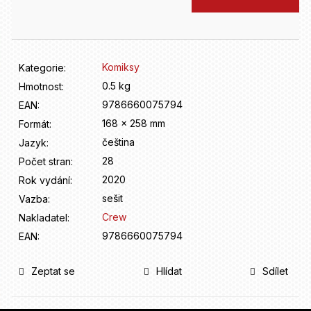
D
cena:
o
p
o
r
Komiksy
Kategorie
:
u
0.5 kg
Hmotnost
:
č
9786660075794
u
EAN
:
j
168 x 258 mm
Formát
:
e
čeština
Jazyk
:
m
28
Počet stran
:
e
2020
Rok vydání
:
sešit
Vazba
:
Crew
Nakladatel
:
9786660075794
EAN
:
Zeptat se
Hlídat
Sdílet