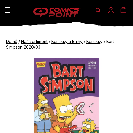
Hledat
Ná
Přihláše
K
o
koš
Zpět
Zpět
š
Domů
/
Náš sortiment
/
Komiksy a knihy
/
Komiksy
/
Bart
do
do
Simpson 2020/03
í
obchodu
obchodu
C
k
o
p
o
t
ř
e
b