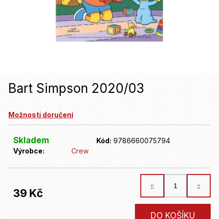
u
j
e
t
e
n
Bart Simpson 2020/03
a
Možnosti doručení
j
í
Skladem
Kód:
9786660075794
t
Výrobce:
Crew
?
39 Kč
HLEDAT
Měrná
DO KOŠÍKU