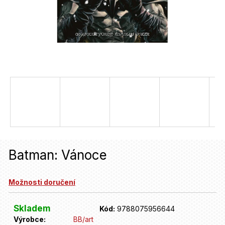
u
j
e
t
e
n
a
j
í
Batman: Vánoce
t
?
Možnosti doručení
HLEDAT
Skladem
Kód:
9788075956644
Výrobce:
BB/art