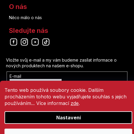
O nás
Něco málo o nás
Sledujte nás
Odebírat newsletter
Vložte svůj e-mail a my vám budeme zasílat informace o
nových produktech na našem e-shopu.
E-mail
Vložením e-mailu souhlasíte s
Tento web používá soubory cookie. Dalším
podmínkami ochrany osobních údajů
procházením tohoto webu vyjadřujete souhlas s jejich
Přihlásit se
používáním... Více informací
zde
.
Nastavení
Vytvořil Shoptet
Copyright 2026
Comics Point
. Všechna práva vyhrazena.