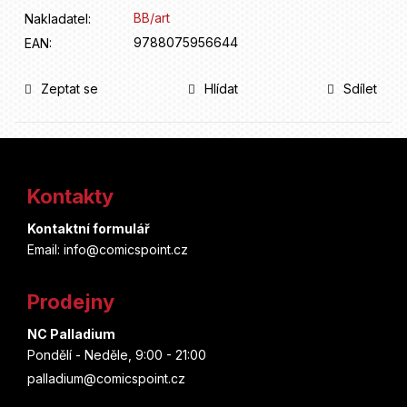
BB/art
Nakladatel
:
9788075956644
EAN
:
Zeptat se
Hlídat
Sdílet
Z
á
Kontakty
p
Kontaktní formulář
a
Email: info@comicspoint.cz
t
Prodejny
í
NC Palladium
Pondělí - Neděle, 9:00 - 21:00
palladium@comicspoint.cz