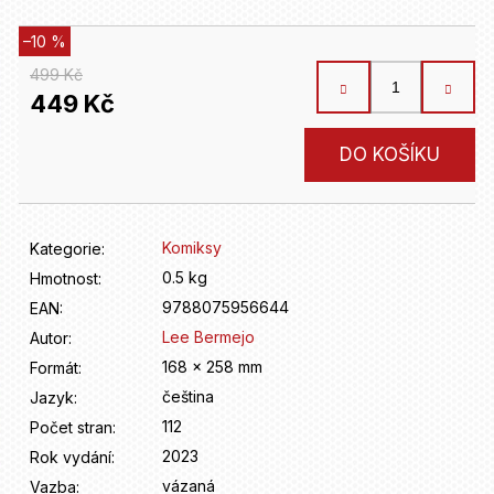
D
o
–10 %
p
o
499 Kč
r
449 Kč
u
č
Měrná
DO KOŠÍKU
u
cena:
j
e
m
Komiksy
Kategorie
:
e
0.5 kg
Hmotnost
:
9788075956644
EAN
:
Lee Bermejo
Autor
:
168 x 258 mm
Formát
:
čeština
Jazyk
:
112
Počet stran
:
2023
Rok vydání
:
vázaná
Vazba
: