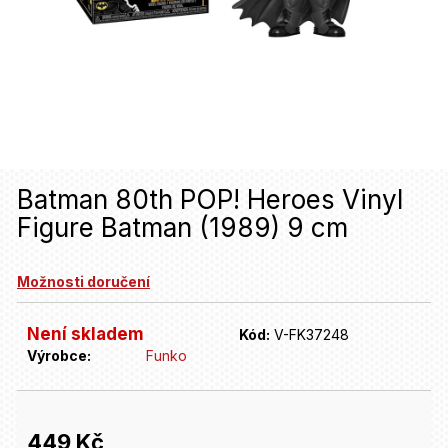
u
j
e
t
e
n
Batman 80th POP! Heroes Vinyl
a
Figure Batman (1989) 9 cm
j
í
Možnosti doručení
t
Není skladem
Kód:
V-FK37248
?
Výrobce:
Funko
HLEDAT
449 Kč