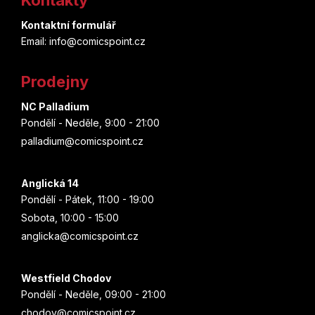
p
Kontaktní formulář
a
Email: info@comicspoint.cz
t
Prodejny
í
NC Palladium
Pondělí - Neděle, 9:00 - 21:00
palladium@comicspoint.cz
Anglická 14
Pondělí - Pátek, 11:00 - 19:00
Sobota, 10:00 - 15:00
anglicka@comicspoint.cz
Westfield Chodov
Pondělí - Neděle, 09:00 - 21:00
chodov@comicspoint.cz