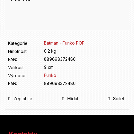
D
o
Měrná
p
cena:
o
r
u
č
Batman - Funko POP!
Kategorie
:
u
0.2 kg
Hmotnost
:
j
e
889698372480
EAN
:
m
9 cm
Velikost
:
e
Funko
Výrobce
:
889698372480
EAN
:
Zeptat se
Hlídat
Sdílet
Z
á
Kontakty