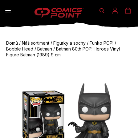
Hledat
Ná
Přihláše
K
o
koš
Zpět
Zpět
š
Domů
/
Náš sortiment
/
Figurky a sochy
/
Funko POP! /
do
do
Bobble Head
/
Batman
/
Batman 80th POP! Heroes Vinyl
í
obchodu
obchodu
Figure Batman (1989) 9 cm
C
k
o
p
o
t
ř
e
b