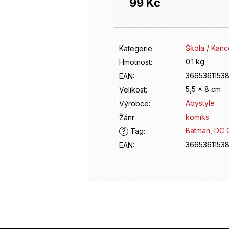
99 Kč
Měrná
cena:
Škola / Kanc
Kategorie
:
0.1 kg
Hmotnost
:
3665361153
EAN
:
5,5 x 8 cm
Velikost
:
Abystyle
Výrobce
:
komiks
Žánr
:
Batman
,
DC 
?
Tag
:
3665361153
EAN
: