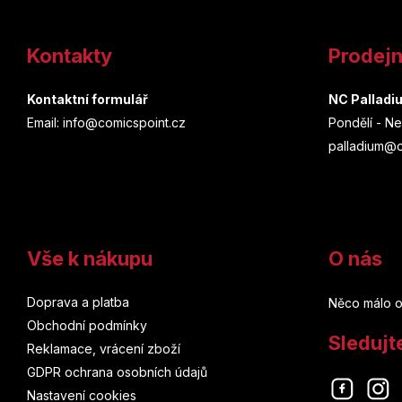
Z
á
Kontakty
Prodej
p
a
Kontaktní formulář
NC Palladi
Email: info@comicspoint.cz
Pondělí - Ne
t
palladium@c
í
Vše k nákupu
O nás
Doprava a platba
Něco málo o
Obchodní podmínky
Sledujt
Reklamace, vrácení zboží
GDPR ochrana osobních údajů
Nastavení cookies