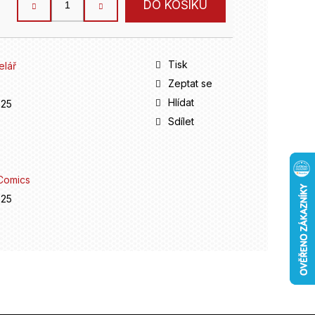
DO KOŠÍKU
Tisk
elář
Zeptat se
Hlídat
825
Sdílet
Comics
825