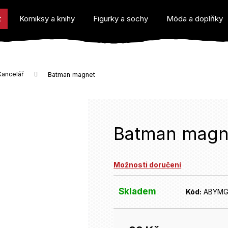
t
Komiksy a knihy
Figurky a sochy
Móda a doplňky
Kancelář
Batman magnet
o potřebujete najít?
Batman magn
Možnosti doručení
Doporučujeme
Skladem
Kód:
ABYMG