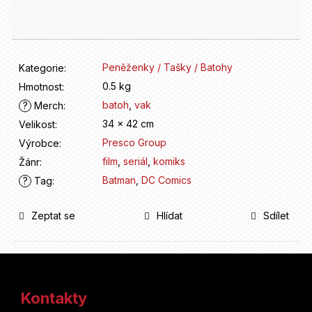
D
cena:
o
p
o
r
Peněženky / Tašky / Batohy
Kategorie
:
u
0.5 kg
Hmotnost
:
č
batoh
,
vak
u
?
Merch
:
j
34 x 42 cm
Velikost
:
e
Presco Group
Výrobce
:
m
film
,
seriál
,
komiks
Žánr
:
e
Batman
,
DC Comics
?
Tag
:
Zeptat se
Hlídat
Sdílet
Z
á
Kontakty
p