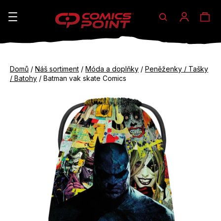
Hledat
Ná
Přihláše
K
o
koš
Zpět
Zpět
š
Domů
/
Náš sortiment
/
Móda a doplňky
/
Peněženky / Tašky
do
do
/ Batohy
/
Batman vak skate Comics
í
obchodu
obchodu
C
k
o
p
o
t
ř
e
b