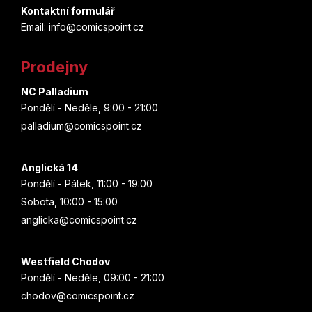
Kontaktní formulář
a
Email: info@comicspoint.cz
t
Prodejny
í
NC Palladium
Pondělí - Neděle, 9:00 - 21:00
palladium@comicspoint.cz
Anglická 14
Pondělí - Pátek, 11:00 - 19:00
Sobota, 10:00 - 15:00
anglicka@comicspoint.cz
Westfield Chodov
Pondělí - Neděle, 09:00 - 21:00
chodov@comicspoint.cz