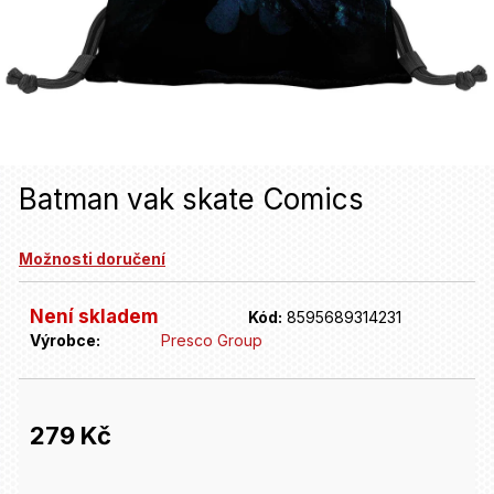
u
j
e
t
e
n
Batman vak skate Comics
a
Možnosti doručení
j
í
Není skladem
Kód:
8595689314231
t
Výrobce:
Presco Group
?
279 Kč
HLEDAT
Měrná