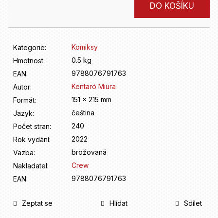
D
Měrná
DO KOŠÍKU
o
cena:
p
o
r
Komiksy
Kategorie
:
u
0.5 kg
Hmotnost
:
č
9788076791763
u
EAN
:
j
Kentaró Miura
Autor
:
e
151 x 215 mm
Formát
:
m
čeština
Jazyk
:
e
240
Počet stran
:
2022
Rok vydání
:
brožovaná
Vazba
:
Crew
Nakladatel
:
9788076791763
EAN
:
Zeptat se
Hlídat
Sdílet