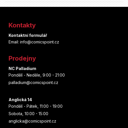
Z
á
Kontakty
p
Kontaktní formulář
a
Email: info@comicspoint.cz
t
Prodejny
í
NC Palladium
Pondělí - Neděle, 9:00 - 21:00
palladium@comicspoint.cz
Anglická 14
Pondělí - Pátek, 11:00 - 19:00
Sobota, 10:00 - 15:00
anglicka@comicspoint.cz