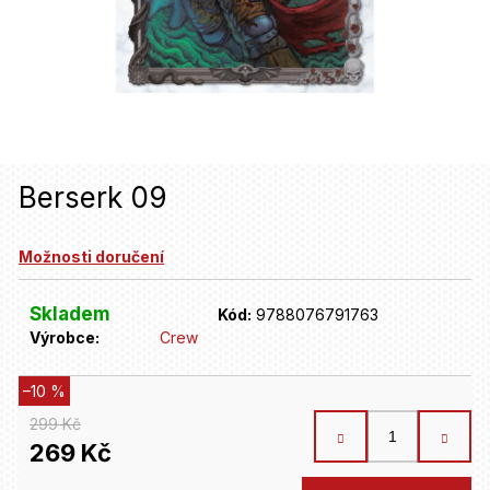
u
j
e
t
e
n
Berserk 09
a
Možnosti doručení
j
í
Skladem
Kód:
9788076791763
t
Výrobce:
Crew
?
–10 %
299 Kč
HLEDAT
269 Kč