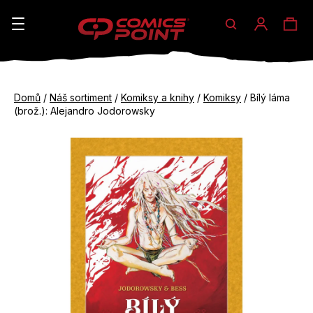
Hledat
Ná
Přihláše
K
o
koš
Zpět
Zpět
š
Domů
/
Náš sortiment
/
Komiksy a knihy
/
Komiksy
/
Bílý láma
do
do
(brož.): Alejandro Jodorowsky
í
obchodu
obchodu
C
k
o
p
o
t
ř
e
b