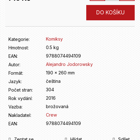
D
o
Měrná
DO KOŠÍKU
p
cena:
o
r
u
Komiksy
Kategorie
:
č
u
0.5 kg
Hmotnost
:
j
9788074494109
EAN
:
e
Alejandro Jodorowsky
Autor
:
m
190 x 260 mm
Formát
:
e
čeština
Jazyk
:
304
Počet stran
:
2016
Rok vydání
:
brožovaná
Vazba
:
Crew
Nakladatel
:
9788074494109
EAN
:
Zeptat se
Hlídat
Sdílet