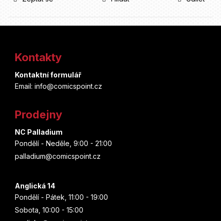
Z
á
Kontakty
p
Kontaktní formulář
a
Email: info@comicspoint.cz
t
Prodejny
í
NC Palladium
Pondělí - Neděle, 9:00 - 21:00
palladium@comicspoint.cz
Anglická 14
Pondělí - Pátek, 11:00 - 19:00
Sobota, 10:00 - 15:00