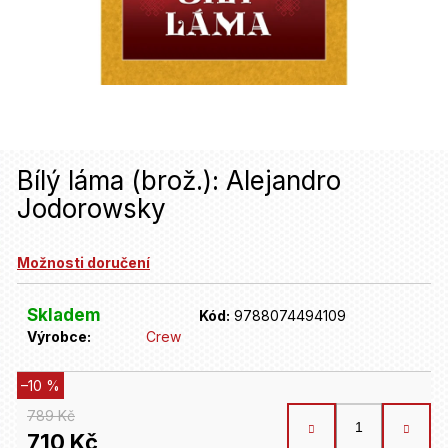
u
j
e
t
e
n
Bílý láma (brož.): Alejandro
Jodorowsky
a
j
Možnosti doručení
í
t
Skladem
Kód:
9788074494109
Výrobce:
Crew
?
–10 %
HLEDAT
789 Kč
710 Kč