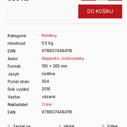
D
o
Měrná
DO KOŠÍKU
p
cena:
o
r
u
Komiksy
Kategorie
:
č
u
0.5 kg
Hmotnost
:
j
9788074494116
EAN
:
e
Alejandro Jodorowsky
Autor
:
m
195 x 265 mm
Formát
:
e
čeština
Jazyk
:
304
Počet stran
:
2016
Rok vydání
:
vázaná
Vazba
:
Crew
Nakladatel
:
9788074494116
EAN
:
Zeptat se
Hlídat
Sdílet