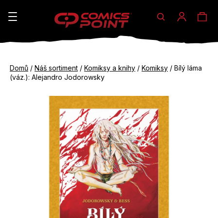
Hledat
Ná
Přihláše
K
o
koš
Zpět
Zpět
š
Domů
/
Náš sortiment
/
Komiksy a knihy
/
Komiksy
/
Bílý láma
do
do
(váz.): Alejandro Jodorowsky
í
obchodu
obchodu
C
k
o
p
o
t
ř
e
b