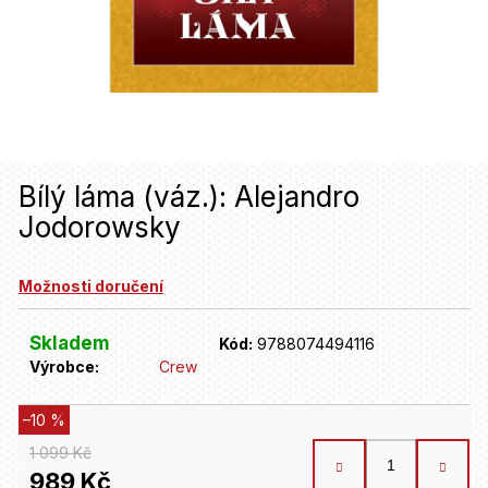
u
j
e
t
e
n
Bílý láma (váz.): Alejandro
Jodorowsky
a
j
Možnosti doručení
í
t
Skladem
Kód:
9788074494116
Výrobce:
Crew
?
–10 %
HLEDAT
1 099 Kč
989 Kč