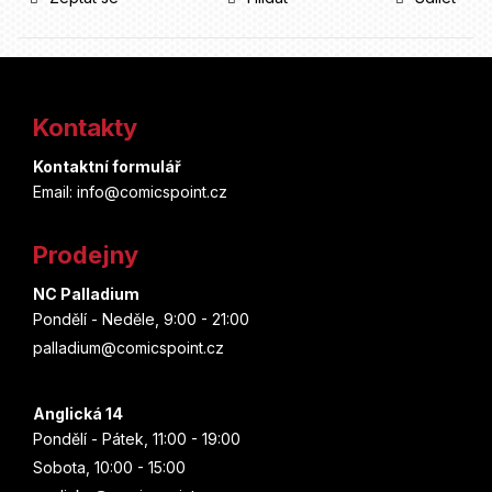
Z
á
Kontakty
p
Kontaktní formulář
a
Email: info@comicspoint.cz
t
Prodejny
í
NC Palladium
Pondělí - Neděle, 9:00 - 21:00
palladium@comicspoint.cz
Anglická 14
Pondělí - Pátek, 11:00 - 19:00
Sobota, 10:00 - 15:00