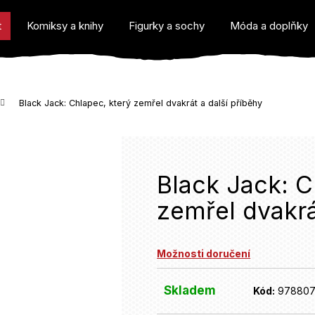
t
Komiksy a knihy
Figurky a sochy
Móda a doplňky
Black Jack: Chlapec, který zemřel dvakrát a další příběhy
o potřebujete najít?
Black Jack: C
zemřel dvakrá
Doporučujeme
Možnosti doručení
Skladem
Kód:
97880