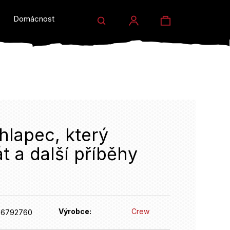
Hledat
Nákupní
Domácnost a dárky
Prodejny
Eventy
Přihlášení
košík
hlapec, který
t a další příběhy
HLEDAT
Výrobce:
Crew
76792760