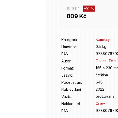
899 Kč
–10 %
809 Kč
Měrná
cena:
Komiksy
Kategorie
:
0.5 kg
Hmotnost
:
978807679
EAN
:
Osamu Tezu
Autor
:
165 x 230 m
Formát
:
čeština
Jazyk
:
648
Počet stran
:
2022
Rok vydání
:
brožovaná
Vazba
:
Crew
Nakladatel
:
978807679
EAN
: