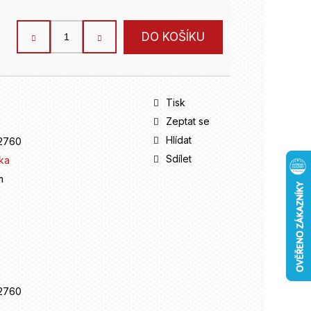
DO KOŠÍKU
Tisk
Zeptat se
Hlídat
2760
Sdílet
ka
m
2760