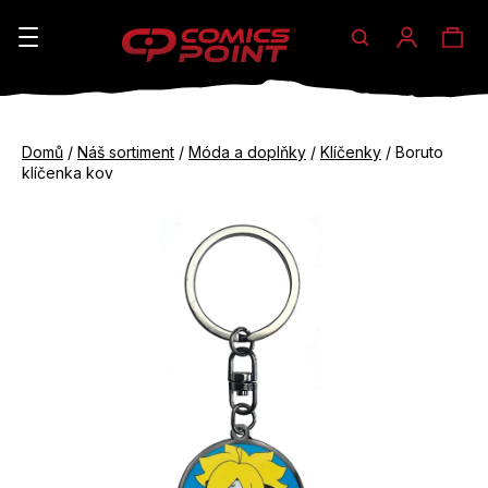
Hledat
Ná
Přihláše
K
o
koš
Zpět
Zpět
š
Domů
/
Náš sortiment
/
Móda a doplňky
/
Klíčenky
/
Boruto
do
do
klíčenka kov
í
obchodu
obchodu
C
k
o
p
o
t
ř
e
b