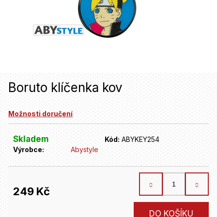
u
j
e
t
e
n
Boruto klíčenka kov
a
Možnosti doručení
j
í
Skladem
Kód:
ABYKEY254
t
Výrobce:
Abystyle
?
249 Kč
HLEDAT
Měrná
DO KOŠÍKU