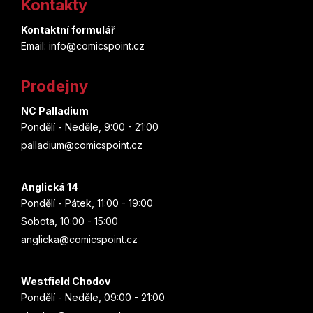
Kontakty
p
Kontaktní formulář
a
Email: info@comicspoint.cz
t
Prodejny
í
NC Palladium
Pondělí - Neděle, 9:00 - 21:00
palladium@comicspoint.cz
Anglická 14
Pondělí - Pátek, 11:00 - 19:00
Sobota, 10:00 - 15:00
anglicka@comicspoint.cz
Westfield Chodov
Pondělí - Neděle, 09:00 - 21:00