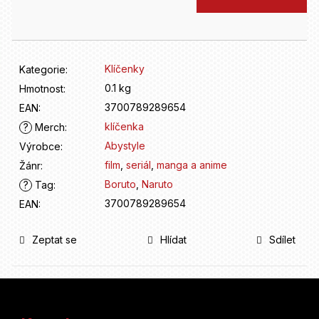
D
cena:
o
p
o
r
Klíčenky
Kategorie
:
u
0.1 kg
Hmotnost
:
č
3700789289654
u
EAN
:
j
klíčenka
?
Merch
:
e
Abystyle
Výrobce
:
m
film
,
seriál
,
manga a anime
Žánr
:
e
Boruto
,
Naruto
?
Tag
:
3700789289654
EAN
:
Zeptat se
Hlídat
Sdílet
Z
á