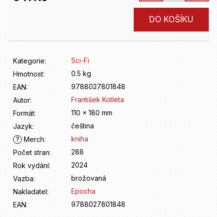
D
o
Měrná
DO KOŠÍKU
p
cena:
o
r
u
Sci-Fi
Kategorie
:
č
u
0.5 kg
Hmotnost
:
j
9788027801848
EAN
:
e
František Kotleta
Autor
:
m
110 x 180 mm
Formát
:
e
čeština
Jazyk
:
kniha
?
Merch
:
288
Počet stran
:
2024
Rok vydání
:
brožovaná
Vazba
:
Epocha
Nakladatel
:
9788027801848
EAN
: