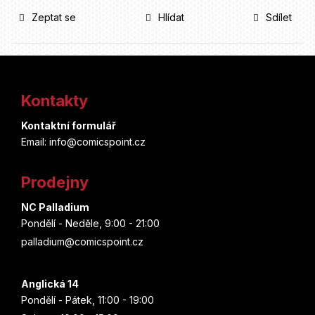
Zeptat se
Hlídat
Sdílet
Z
á
Kontakty
p
Kontaktní formulář
a
Email: info@comicspoint.cz
t
Prodejny
í
NC Palladium
Pondělí - Neděle, 9:00 - 21:00
palladium@comicspoint.cz
Anglická 14
Pondělí - Pátek, 11:00 - 19:00