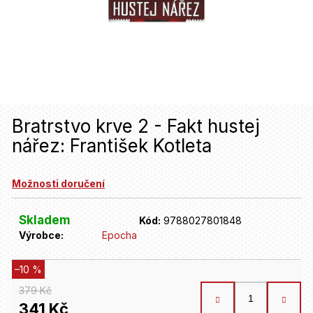
u
j
e
t
e
n
Bratrstvo krve 2 - Fakt hustej
nářez: František Kotleta
a
j
Možnosti doručení
í
t
Skladem
Kód:
9788027801848
Výrobce:
Epocha
?
–10 %
HLEDAT
379 Kč
341 Kč