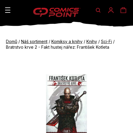
Hledat
Ná
Přihláše
K
o
koš
Zpět
Zpět
š
Domů
/
Náš sortiment
/
Komiksy a knihy
/
Knihy
/
Sci-Fi
/
do
do
Bratrstvo krve 2 - Fakt hustej nářez: František Kotleta
í
obchodu
obchodu
C
k
o
p
o
t
ř
e
b