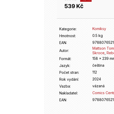
539 Kč
Měrná
cena:
Komiksy
Kategorie
:
0.5 kg
Hmotnost
:
9788076521
EAN
:
Mattson Tom
Autor
:
Skroce
,
Reb
158 x 239 m
Formát
:
čeština
Jazyk
:
112
Počet stran
:
2024
Rok vydání
:
vázaná
Vazba
:
Comics Cent
Nakladatel
:
9788076521
EAN
: