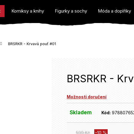
t
Komiksy a knihy
Figurky a sochy
Móda a doplňky
BRSRKR - Krvavá pouť #01
o potřebujete najít?
BRSRKR - Krv
Možnosti doručení
Doporučujeme
Skladem
Kód:
97880765
599 Kč
–10 %