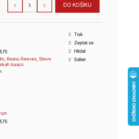
DO KOŠÍKU
Tisk
Zeptat se
Hlídat
575
lin
,
Keanu Reeves
,
Steve
Sdílet
ekah Isaacs
m
rum
575