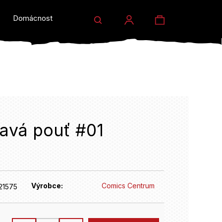
Hledat
Nákupní
Domácnost a dárky
Prodejny
Eventy
Přihlášení
košík
avá pouť #01
HLEDAT
Výrobce:
Comics Centrum
21575