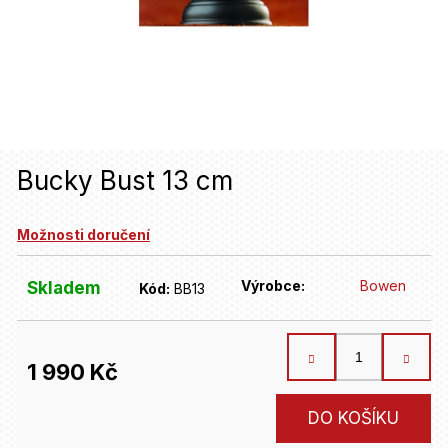
u
j
e
t
e
n
Bucky Bust 13 cm
a
Možnosti doručení
j
í
Výrobce:
Bowen
Skladem
Kód:
BB13
t
?
1 990 Kč
HLEDAT
Měrná
DO KOŠÍKU
cena: