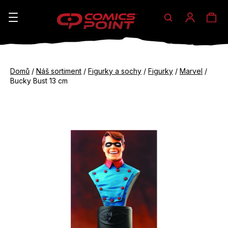
Hledat
Ná
Přihláše
K
o
koš
Zpět
Zpět
š
Domů
/
Náš sortiment
/
Figurky a sochy
/
Figurky
/
Marvel
/
do
do
Bucky Bust 13 cm
í
obchodu
obchodu
C
k
o
p
o
t
ř
e
b