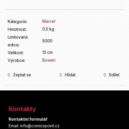
D
o
p
o
Marvel
Kategorie
:
r
0.5 kg
Hmotnost
:
u
Limitovaná
č
5000
u
edice
:
j
13 cm
Velikost
:
e
Bowen
Výrobce
:
m
e
Zeptat se
Hlídat
Sdílet
Z
á
Kontakty
p
Kontaktní formulář
a
Email: info@comicspoint.cz