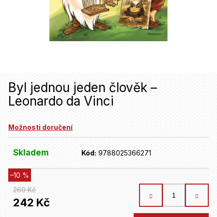
u
j
e
t
e
n
Byl jednou jeden člověk –
Leonardo da Vinci
a
j
Možnosti doručení
í
t
Skladem
Kód:
9788025366271
?
–10 %
269 Kč
HLEDAT
242 Kč