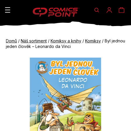
Hledat
Ná
Přihláše
K
o
koš
Zpět
Zpět
š
Domů
/
Náš sortiment
/
Komiksy a knihy
/
Komiksy
/
Byl jednou
do
do
jeden člověk – Leonardo da Vinci
í
obchodu
obchodu
C
k
o
p
o
t
ř
e
b