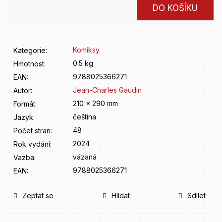
D
Měrná
DO KOŠÍKU
o
cena:
p
o
r
Komiksy
Kategorie
:
u
0.5 kg
Hmotnost
:
č
u
9788025366271
EAN
:
j
Jean-Charles Gaudin
Autor
:
e
210 x 290 mm
Formát
:
m
čeština
Jazyk
:
e
48
Počet stran
:
2024
Rok vydání
:
vázaná
Vazba
:
9788025366271
EAN
:
Zeptat se
Hlídat
Sdílet