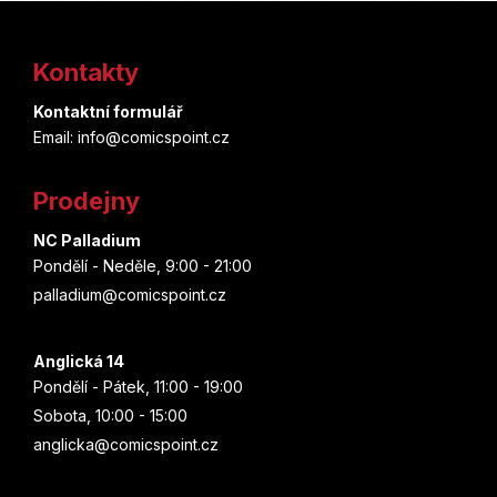
Z
á
Kontakty
p
Kontaktní formulář
a
Email: info@comicspoint.cz
t
Prodejny
í
NC Palladium
Pondělí - Neděle, 9:00 - 21:00
palladium@comicspoint.cz
Anglická 14
Pondělí - Pátek, 11:00 - 19:00
Sobota, 10:00 - 15:00
anglicka@comicspoint.cz