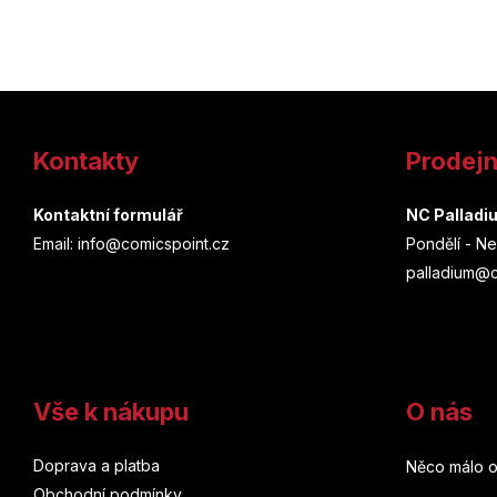
Z
á
Kontakty
Prodej
p
a
Kontaktní formulář
NC Palladi
Email: info@comicspoint.cz
Pondělí - Ne
t
palladium@c
í
Vše k nákupu
O nás
Doprava a platba
Něco málo o
Obchodní podmínky