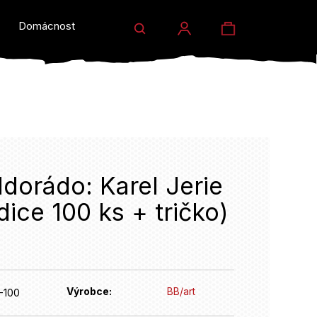
Hledat
Nákupní
Domácnost a dárky
Prodejny
Eventy
Přihlášení
košík
ldorádo: Karel Jerie
dice 100 ks + tričko)
HLEDAT
Výrobce:
BB/art
-100