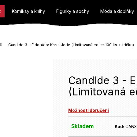
t
Komiksy a knihy
Figurky a sochy
Móda a doplňky
Candide 3 - Eldorádo: Karel Jerie (Limitovaná edice 100 ks + tričko)
o potřebujete najít?
Candide 3 - E
(Limitovaná e
Doporučujeme
Možnosti doručení
Skladem
Kód:
CAN3