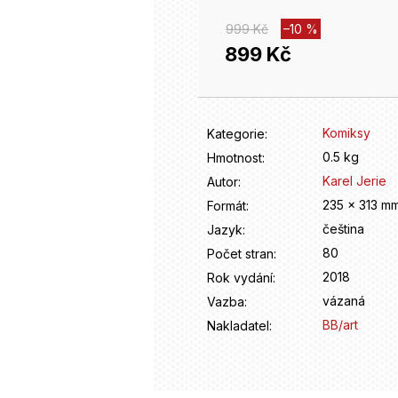
999 Kč
–10 %
899 Kč
Měrná
cena:
Komiksy
Kategorie
:
0.5 kg
Hmotnost
:
Karel Jerie
Autor
:
235 x 313 m
Formát
:
čeština
Jazyk
:
80
Počet stran
:
2018
Rok vydání
:
vázaná
Vazba
:
BB/art
Nakladatel
: