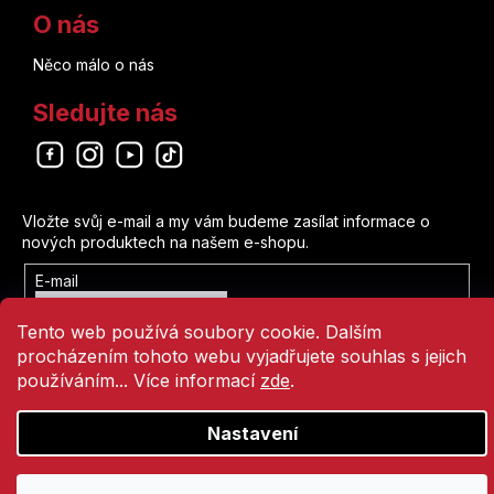
O nás
Něco málo o nás
Sledujte nás
Odebírat newsletter
Vložte svůj e-mail a my vám budeme zasílat informace o
nových produktech na našem e-shopu.
E-mail
Vložením e-mailu souhlasíte s
Tento web používá soubory cookie. Dalším
podmínkami ochrany osobních údajů
procházením tohoto webu vyjadřujete souhlas s jejich
Přihlásit se
používáním... Více informací
zde
.
Nastavení
Vytvořil Shoptet
Copyright 2026
Comics Point
. Všechna práva vyhrazena.