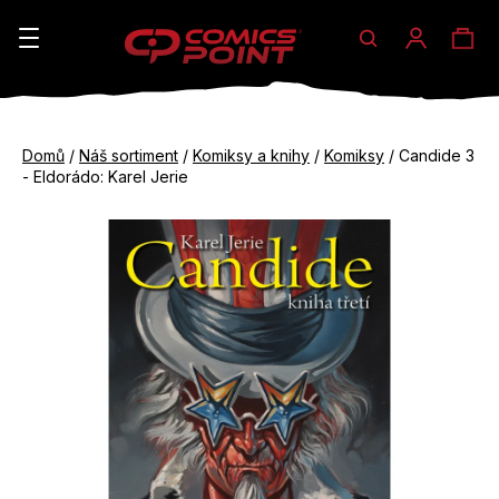
Hledat
Ná
Přihláše
K
o
koš
Zpět
Zpět
š
Domů
/
Náš sortiment
/
Komiksy a knihy
/
Komiksy
/
Candide 3
do
do
- Eldorádo: Karel Jerie
í
obchodu
obchodu
C
k
o
p
o
t
ř
e
b