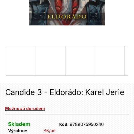
u
j
e
t
e
n
a
j
í
Candide 3 - Eldorádo: Karel Jerie
t
?
Možnosti doručení
HLEDAT
Skladem
Kód:
9788075950246
Výrobce:
BB/art