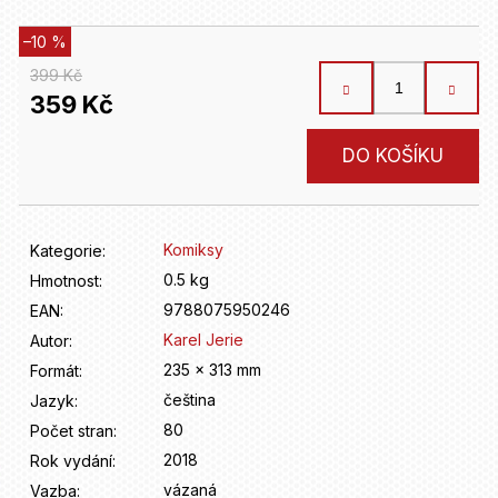
D
o
–10 %
p
o
399 Kč
r
359 Kč
u
č
Měrná
DO KOŠÍKU
u
cena:
j
e
m
Komiksy
Kategorie
:
e
0.5 kg
Hmotnost
:
9788075950246
EAN
:
Karel Jerie
Autor
:
235 x 313 mm
Formát
:
čeština
Jazyk
:
80
Počet stran
:
2018
Rok vydání
:
vázaná
Vazba
: