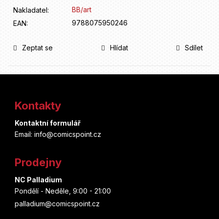
BB/art
Nakladatel
:
9788075950246
EAN
:
Zeptat se
Hlídat
Sdílet
Z
á
Kontakty
p
Kontaktní formulář
a
Email: info@comicspoint.cz
t
Prodejny
í
NC Palladium
Pondělí - Neděle, 9:00 - 21:00
palladium@comicspoint.cz