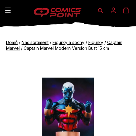
Hledat
Ná
Přihláše
K
o
koš
Zpět
Zpět
š
Domů
/
Náš sortiment
/
Figurky a sochy
/
Figurky
/
Captain
do
do
Marvel
/
Captain Marvel Modern Version Bust 15 cm
í
obchodu
obchodu
C
k
o
p
o
t
ř
e
b