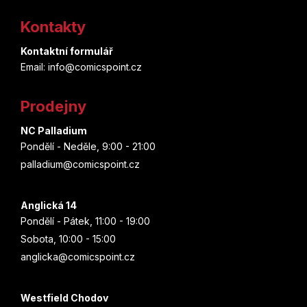
á
Kontakty
p
Kontaktní formulář
a
Email: info@comicspoint.cz
t
Prodejny
í
NC Palladium
Pondělí - Neděle, 9:00 - 21:00
palladium@comicspoint.cz
Anglická 14
Pondělí - Pátek, 11:00 - 19:00
Sobota, 10:00 - 15:00
anglicka@comicspoint.cz
Westfield Chodov