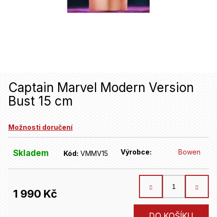
u
j
e
t
e
n
Captain Marvel Modern Version
Bust 15 cm
a
j
Možnosti doručení
í
t
Výrobce:
Bowen
Skladem
Kód:
VMMV15
?
1 990 Kč
HLEDAT
Měrná
DO KOŠÍKU