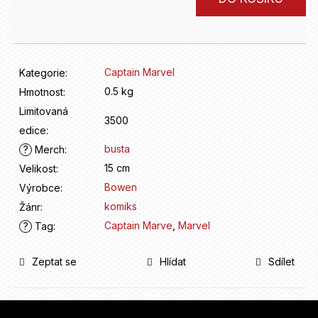
D
cena:
o
p
o
r
Captain Marvel
Kategorie
:
u
0.5 kg
č
Hmotnost
:
u
Limitovaná
3500
j
edice
:
e
busta
?
Merch
:
m
15 cm
Velikost
:
e
Bowen
Výrobce
:
komiks
Žánr
:
Captain Marve
,
Marvel
?
Tag
:
Zeptat se
Hlídat
Sdílet
Z