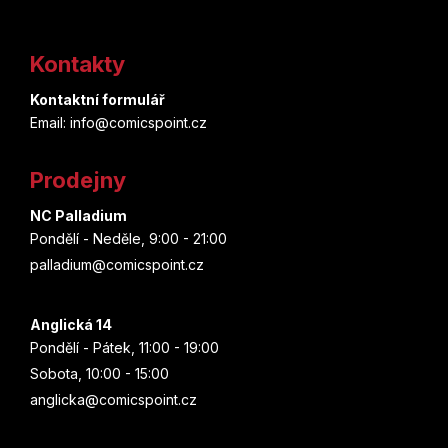
Z
á
Kontakty
p
Kontaktní formulář
a
Email: info@comicspoint.cz
t
Prodejny
í
NC Palladium
Pondělí - Neděle, 9:00 - 21:00
palladium@comicspoint.cz
Anglická 14
Pondělí - Pátek, 11:00 - 19:00
Sobota, 10:00 - 15:00
anglicka@comicspoint.cz