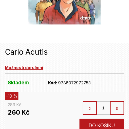
u
j
e
t
e
n
Carlo Acutis
a
Možnosti doručení
j
í
Skladem
Kód:
9788072972753
t
–10 %
?
289 Kč
260 Kč
HLEDAT
Měrná
DO KOŠÍKU
cena: