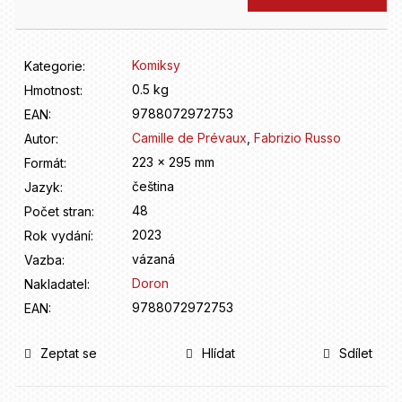
D
o
p
o
Komiksy
Kategorie
:
r
0.5 kg
Hmotnost
:
u
9788072972753
EAN
:
č
u
Camille de Prévaux
,
Fabrizio Russo
Autor
:
j
223 x 295 mm
Formát
:
e
čeština
Jazyk
:
m
48
Počet stran
:
e
2023
Rok vydání
:
vázaná
Vazba
:
Doron
Nakladatel
:
9788072972753
EAN
:
Zeptat se
Hlídat
Sdílet