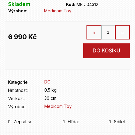
D
Skladem
Kód:
MEDI04312
o
Výrobce:
Medicom Toy
p
o
r
u
6 990 Kč
č
u
Měrná
DO KOŠÍKU
j
cena:
e
m
e
DC
Kategorie
:
0.5 kg
Hmotnost
:
30 cm
Velikost
:
Medicom Toy
Výrobce
:
Zeptat se
Hlídat
Sdílet