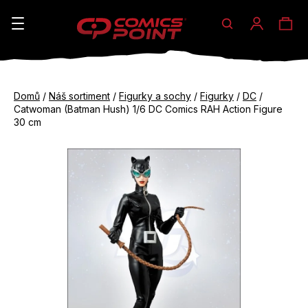
Hledat
Ná
Přihláše
K
o
koš
Zpět
Zpět
š
Domů
/
Náš sortiment
/
Figurky a sochy
/
Figurky
/
DC
/
do
do
Catwoman (Batman Hush) 1/6 DC Comics RAH Action Figure
í
obchodu
obchodu
30 cm
C
k
o
p
o
t
ř
e
b