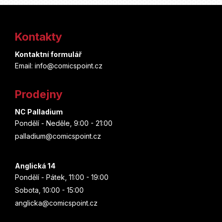
Z
á
Kontakty
p
Kontaktní formulář
a
Email: info@comicspoint.cz
t
Prodejny
í
NC Palladium
Pondělí - Neděle, 9:00 - 21:00
palladium@comicspoint.cz
Anglická 14
Pondělí - Pátek, 11:00 - 19:00
Sobota, 10:00 - 15:00
anglicka@comicspoint.cz