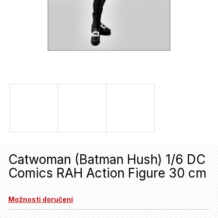
u
j
e
t
e
n
a
j
í
t
Catwoman (Batman Hush) 1/6 DC
?
Comics RAH Action Figure 30 cm
HLEDAT
Možnosti doručení