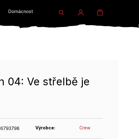
Hledat
Nákupní
Domácnost a dárky
Prodejny
Eventy
Přihlášení
košík
04: Ve střelbě je
HLEDAT
Výrobce:
Crew
76793798