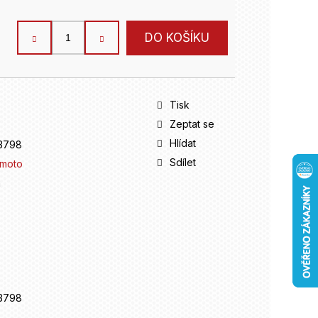
DO KOŠÍKU
Tisk
Zeptat se
Hlídat
3798
Sdílet
imoto
m
3798