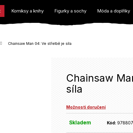
t
Komiksy a knihy
Figurky a sochy
Móda a doplňky
Chainsaw Man 04: Ve střelbě je síla
o potřebujete najít?
Chainsaw Man 
síla
Doporučujeme
Možnosti doručení
Skladem
Kód:
97880