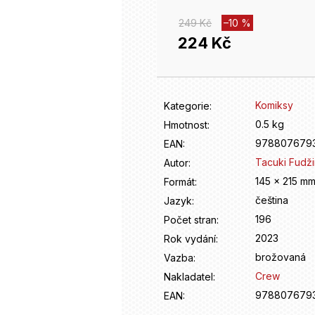
249 Kč
–10 %
224 Kč
Měrná
cena:
Komiksy
Kategorie
:
0.5 kg
Hmotnost
:
978807679
EAN
:
Tacuki Fudž
Autor
:
145 x 215 m
Formát
:
čeština
Jazyk
:
196
Počet stran
:
2023
Rok vydání
:
brožovaná
Vazba
:
Crew
Nakladatel
:
978807679
EAN
: