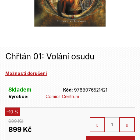
u
j
e
t
e
n
Chřtán 01: Volání osudu
a
Možnosti doručení
j
í
Skladem
Kód:
9788076521421
t
Výrobce:
Comics Centrum
?
–10 %
999 Kč
HLEDAT
899 Kč