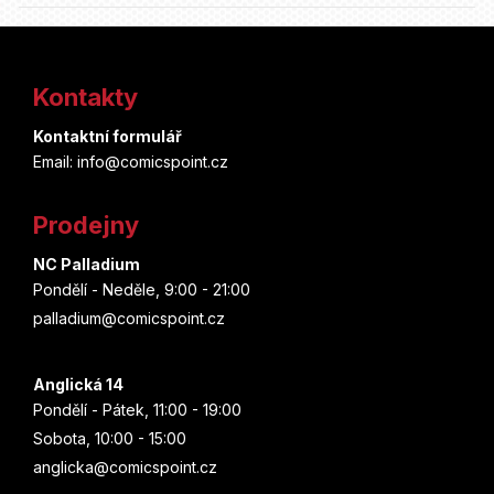
Z
á
Kontakty
p
Kontaktní formulář
a
Email: info@comicspoint.cz
t
Prodejny
í
NC Palladium
Pondělí - Neděle, 9:00 - 21:00
palladium@comicspoint.cz
Anglická 14
Pondělí - Pátek, 11:00 - 19:00
Sobota, 10:00 - 15:00
anglicka@comicspoint.cz