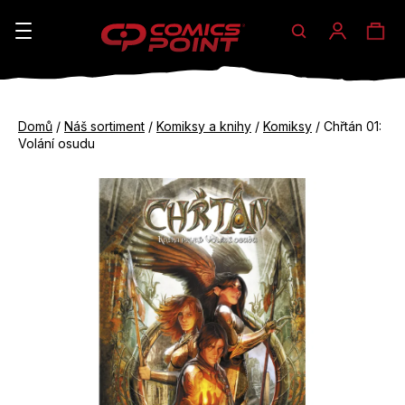
Hledat
Ná
Přihláše
K
o
koš
Zpět
Zpět
š
Domů
/
Náš sortiment
/
Komiksy a knihy
/
Komiksy
/
Chřtán 01:
do
do
Volání osudu
í
obchodu
obchodu
C
k
o
p
o
t
ř
e
b