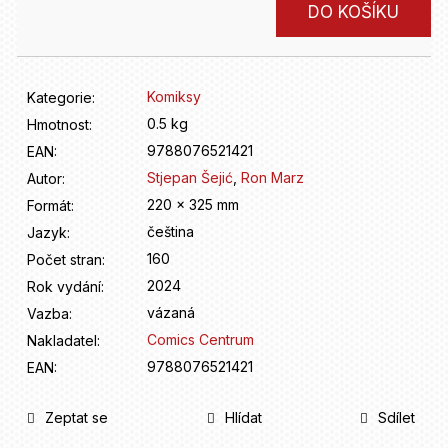
D
Měrná
DO KOŠÍKU
o
cena:
p
o
r
Komiksy
Kategorie
:
u
0.5 kg
Hmotnost
:
č
9788076521421
u
EAN
:
j
Stjepan Šejić
,
Ron Marz
Autor
:
e
220 x 325 mm
Formát
:
m
čeština
Jazyk
:
e
160
Počet stran
:
2024
Rok vydání
:
vázaná
Vazba
:
Comics Centrum
Nakladatel
:
9788076521421
EAN
:
Zeptat se
Hlídat
Sdílet