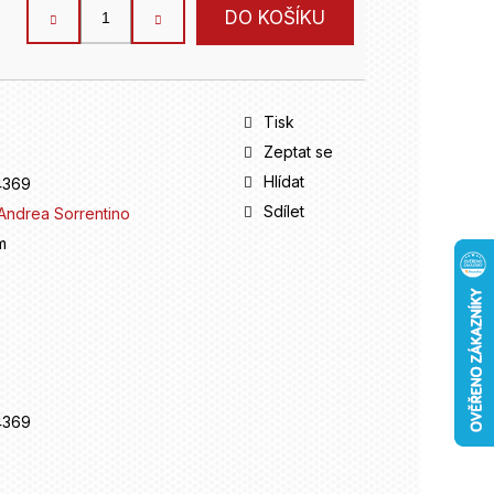
DO KOŠÍKU
Tisk
Zeptat se
Hlídat
4369
Sdílet
Andrea Sorrentino
m
4369