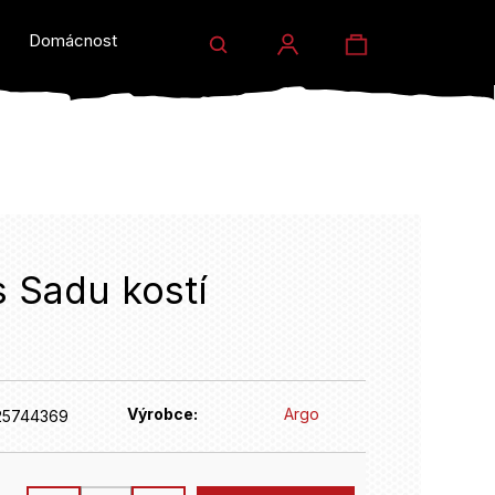
Hledat
Nákupní
Domácnost a dárky
Prodejny
Eventy
Přihlášení
košík
 Sadu kostí
HLEDAT
Výrobce:
Argo
25744369