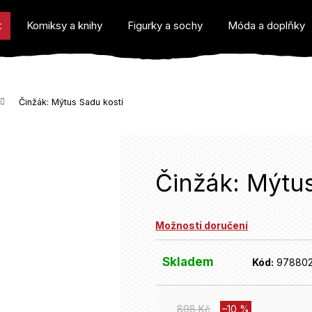
t
Komiksy a knihy
Figurky a sochy
Móda a doplňky
Činžák: Mýtus Sadu kostí
o potřebujete najít?
Činžák: Mýtus
Možnosti doručení
Doporučujeme
Skladem
Kód:
97880
898 Kč
–10 %