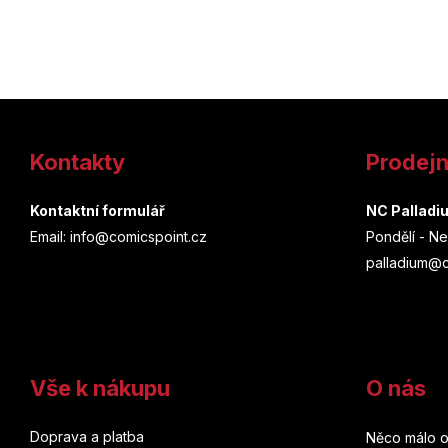
Z
á
Kontakty
Prodej
p
a
Kontaktní formulář
NC Palladi
Email: info@comicspoint.cz
Pondělí - Ne
t
palladium@c
í
Vše k nákupu
O nás
Doprava a platba
Něco málo o