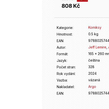
808 Kč
Měrná
cena:
Komiksy
Kategorie
:
0.5 kg
Hmotnost
:
978802574
EAN
:
Jeff Lemire
,
Autor
:
165 x 260 m
Formát
:
čeština
Jazyk
:
328
Počet stran
:
2024
Rok vydání
:
vázaná
Vazba
:
Argo
Nakladatel
:
978802574
EAN
: