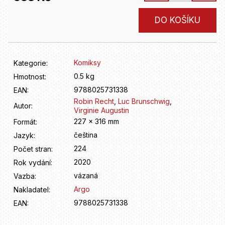
D
o
Měrná
DO KOŠÍKU
p
cena:
o
r
u
Komiksy
Kategorie
:
č
u
0.5 kg
Hmotnost
:
j
9788025731338
EAN
:
e
Robin Recht
,
Luc Brunschwig
,
Autor
:
m
Virginie Augustin
e
227 x 316 mm
Formát
:
čeština
Jazyk
:
224
Počet stran
:
2020
Rok vydání
:
vázaná
Vazba
:
Argo
Nakladatel
:
9788025731338
EAN
: