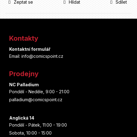
Zeptat se
Hlídat
Sdílet
Z
á
Kontakty
p
Kontaktní formulář
a
Email: info@comicspoint.cz
t
Prodejny
í
NC Palladium
Pondělí - Neděle, 9:00 - 21:00
palladium@comicspoint.cz
Anglická 14
Pondělí - Pátek, 11:00 - 19:00
Sobota, 10:00 - 15:00