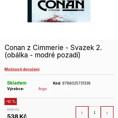
u
j
e
t
e
n
Conan z Cimmerie - Svazek 2.
(obálka - modré pozadí)
a
j
Možnosti doručení
í
t
Skladem
Kód:
9788025731338
Výrobce:
Argo
?
–10 %
HLEDAT
598 Kč
538 Kč