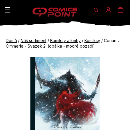
Hledat
Ná
Přihláše
K
o
koš
Zpět
Zpět
š
Domů
/
Náš sortiment
/
Komiksy a knihy
/
Komiksy
/
Conan z
do
do
Cimmerie - Svazek 2. (obálka - modré pozadí)
í
obchodu
obchodu
C
k
o
p
o
t
ř
e
b