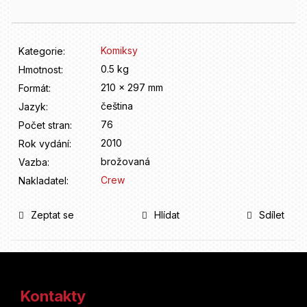
D
o
p
o
Komiksy
Kategorie
:
r
0.5 kg
Hmotnost
:
u
210 x 297 mm
Formát
:
č
u
čeština
Jazyk
:
j
76
Počet stran
:
e
2010
Rok vydání
:
m
brožovaná
Vazba
:
e
Crew
Nakladatel
:
Zeptat se
Hlídat
Sdílet
Z
á
Kontakty