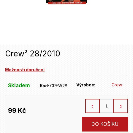
u
j
e
t
e
n
Crew² 28/2010
a
Možnosti doručení
j
í
Výrobce:
Crew
Skladem
Kód:
CREW28
t
?
99 Kč
HLEDAT
Měrná
DO KOŠÍKU
cena: