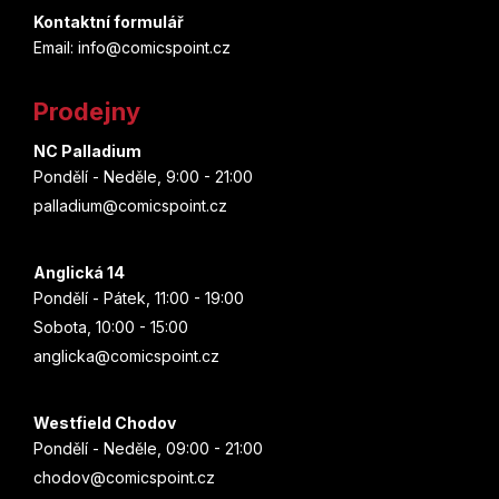
p
Kontaktní formulář
a
Email: info@comicspoint.cz
t
Prodejny
í
NC Palladium
Pondělí - Neděle, 9:00 - 21:00
palladium@comicspoint.cz
Anglická 14
Pondělí - Pátek, 11:00 - 19:00
Sobota, 10:00 - 15:00
anglicka@comicspoint.cz
Westfield Chodov
Pondělí - Neděle, 09:00 - 21:00
chodov@comicspoint.cz