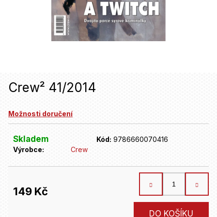
u
j
e
t
e
n
Crew² 41/2014
a
Možnosti doručení
j
í
Skladem
Kód:
9786660070416
t
Výrobce:
Crew
?
149 Kč
HLEDAT
Měrná
DO KOŠÍKU