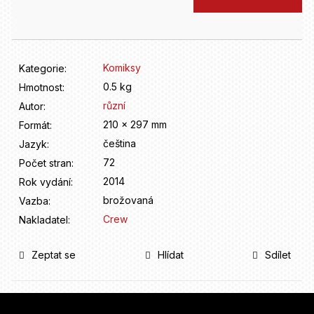
D
cena:
o
p
o
r
Komiksy
Kategorie
:
u
0.5 kg
Hmotnost
:
č
různí
u
Autor
:
j
210 x 297 mm
Formát
:
e
čeština
Jazyk
:
m
72
Počet stran
:
e
2014
Rok vydání
:
brožovaná
Vazba
:
Crew
Nakladatel
:
Zeptat se
Hlídat
Sdílet
Z