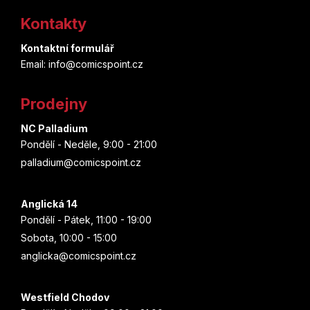
á
Kontakty
p
Kontaktní formulář
a
Email: info@comicspoint.cz
t
Prodejny
í
NC Palladium
Pondělí - Neděle, 9:00 - 21:00
palladium@comicspoint.cz
Anglická 14
Pondělí - Pátek, 11:00 - 19:00
Sobota, 10:00 - 15:00
anglicka@comicspoint.cz
Westfield Chodov