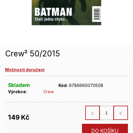
u
j
e
t
e
n
Crew² 50/2015
a
Možnosti doručení
j
í
Skladem
Kód:
9786660070508
t
Výrobce:
Crew
?
149 Kč
HLEDAT
Měrná
DO KOŠÍKU