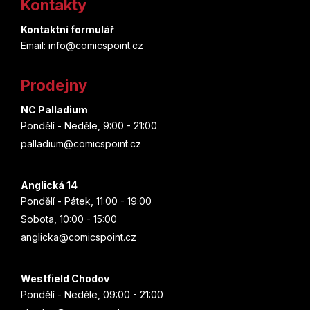
Kontakty
p
Kontaktní formulář
a
Email: info@comicspoint.cz
t
Prodejny
í
NC Palladium
Pondělí - Neděle, 9:00 - 21:00
palladium@comicspoint.cz
Anglická 14
Pondělí - Pátek, 11:00 - 19:00
Sobota, 10:00 - 15:00
anglicka@comicspoint.cz
Westfield Chodov
Pondělí - Neděle, 09:00 - 21:00