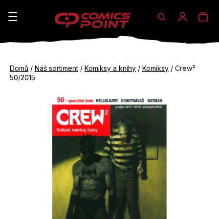
Hledat
Ná
Přihláše
K
o
koš
Zpět
Zpět
š
Domů
/
Náš sortiment
/
Komiksy a knihy
/
Komiksy
/
Crew²
do
do
50/2015
í
obchodu
obchodu
C
k
o
p
o
t
ř
e
b