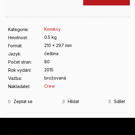
D
cena:
o
p
o
r
Komiksy
Kategorie
:
u
0.5 kg
Hmotnost
:
č
210 x 297 mm
u
Formát
:
j
čeština
Jazyk
:
e
80
Počet stran
:
m
2015
Rok vydání
:
e
brožovaná
Vazba
:
Crew
Nakladatel
:
Zeptat se
Hlídat
Sdílet
Z
á