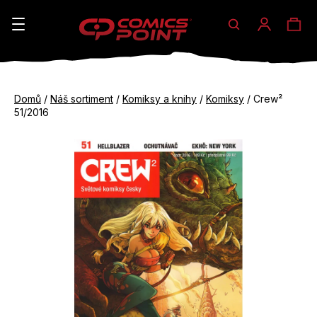
Hledat
Ná
Přihláše
K
o
koš
Zpět
Zpět
š
Domů
/
Náš sortiment
/
Komiksy a knihy
/
Komiksy
/
Crew²
do
do
51/2016
í
obchodu
obchodu
C
k
o
p
o
t
ř
e
b