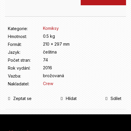
D
cena:
o
p
o
r
Komiksy
Kategorie
:
u
0.5 kg
Hmotnost
:
č
210 x 297 mm
u
Formát
:
j
čeština
Jazyk
:
e
74
Počet stran
:
m
2016
Rok vydání
:
e
brožovaná
Vazba
:
Crew
Nakladatel
:
Zeptat se
Hlídat
Sdílet
Z
á