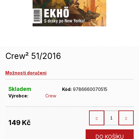
u
j
e
t
e
n
Crew² 51/2016
a
Možnosti doručení
j
í
Skladem
Kód:
9786660070515
t
Výrobce:
Crew
?
149 Kč
HLEDAT
Měrná
DO KOŠÍKU