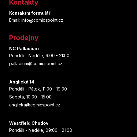
Kontakty
p
Kontaktní formulář
a
Email: info@comicspoint.cz
t
Prodejny
í
NC Palladium
Pondělí - Neděle, 9:00 - 21:00
palladium@comicspoint.cz
Anglická 14
Pondělí - Pátek, 11:00 - 19:00
Sobota, 10:00 - 15:00
anglicka@comicspoint.cz
Westfield Chodov
Pondělí - Neděle, 09:00 - 21:00