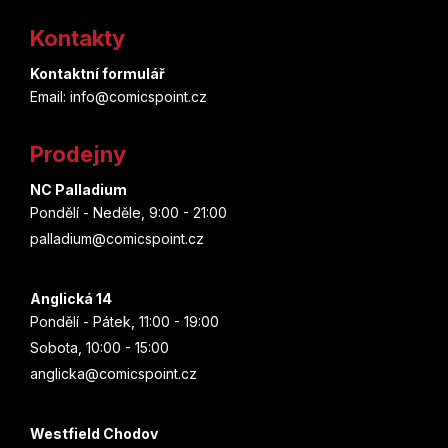
á
Kontakty
p
Kontaktní formulář
a
Email: info@comicspoint.cz
t
Prodejny
í
NC Palladium
Pondělí - Neděle, 9:00 - 21:00
palladium@comicspoint.cz
Anglická 14
Pondělí - Pátek, 11:00 - 19:00
Sobota, 10:00 - 15:00
anglicka@comicspoint.cz
Westfield Chodov