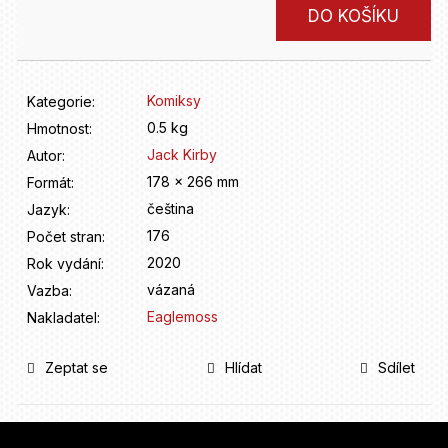
D
Měrná
DO KOŠÍKU
o
cena:
p
o
r
Komiksy
Kategorie
:
u
0.5 kg
Hmotnost
:
č
u
Jack Kirby
Autor
:
j
178 x 266 mm
Formát
:
e
čeština
Jazyk
:
m
176
Počet stran
:
e
2020
Rok vydání
:
vázaná
Vazba
:
Eaglemoss
Nakladatel
:
Zeptat se
Hlídat
Sdílet
Z