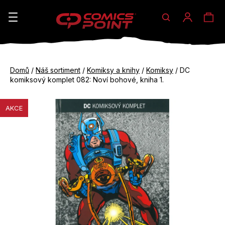
Hledat
Ná
Přihláše
K
o
koš
Zpět
Zpět
š
Domů
/
Náš sortiment
/
Komiksy a knihy
/
Komiksy
/
DC
do
do
komiksový komplet 082: Noví bohové, kniha 1.
í
obchodu
obchodu
C
k
AKCE
o
p
o
t
ř
e
b