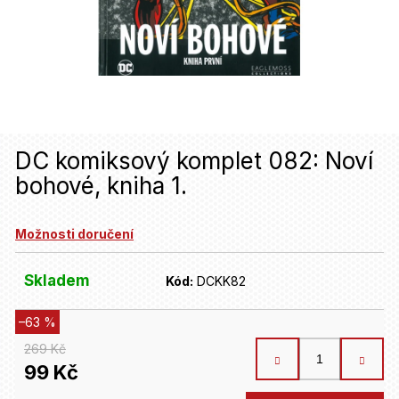
u
j
e
t
e
n
DC komiksový komplet 082: Noví
bohové, kniha 1.
a
j
Možnosti doručení
í
t
Skladem
Kód:
DCKK82
?
–63 %
269 Kč
HLEDAT
99 Kč