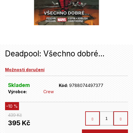
u
j
e
t
e
n
Deadpool: Všechno dobré...
a
Možnosti doručení
j
í
Skladem
Kód:
9788074497377
t
Výrobce:
Crew
?
–10 %
439 Kč
HLEDAT
395 Kč