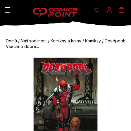
Hledat
Ná
Přihláše
K
o
koš
Zpět
Zpět
š
Domů
/
Náš sortiment
/
Komiksy a knihy
/
Komiksy
/
Deadpool:
do
do
Všechno dobré...
í
obchodu
obchodu
C
k
o
p
o
t
ř
e
b