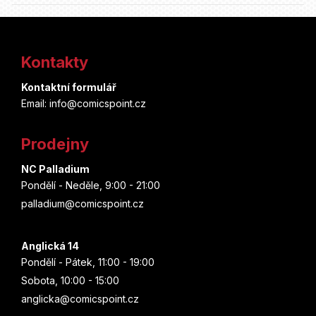
Z
á
Kontakty
p
Kontaktní formulář
a
Email: info@comicspoint.cz
t
Prodejny
í
NC Palladium
Pondělí - Neděle, 9:00 - 21:00
palladium@comicspoint.cz
Anglická 14
Pondělí - Pátek, 11:00 - 19:00
Sobota, 10:00 - 15:00
anglicka@comicspoint.cz