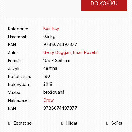
D
Měrná
DO KOŠÍKU
o
cena:
p
o
r
Komiksy
Kategorie
:
u
0.5 kg
Hmotnost
:
č
9788074497377
u
EAN
:
j
Gerry Duggan
,
Brian Posehn
Autor
:
e
168 x 258 mm
Formát
:
m
čeština
Jazyk
:
e
180
Počet stran
:
2019
Rok vydání
:
brožovaná
Vazba
:
Crew
Nakladatel
:
9788074497377
EAN
:
Zeptat se
Hlídat
Sdílet