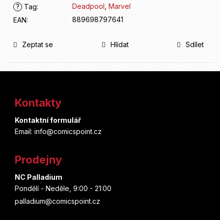
Deadpool
,
Marvel
?
Tag
:
889698797641
EAN
:
Zeptat se
Hlídat
Sdílet
Z
á
Kontakty
p
Kontaktní formulář
a
Email: info@comicspoint.cz
t
Prodejny
í
NC Palladium
Pondělí - Neděle, 9:00 - 21:00
palladium@comicspoint.cz