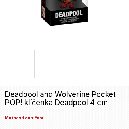
u
j
e
t
e
n
a
j
í
t
Deadpool and Wolverine Pocket
?
POP! klíčenka Deadpool 4 cm
HLEDAT
Možnosti doručení