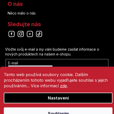
O nás
Něco málo o nás
Sledujte nás
Odebírat newsletter
Vložte svůj e-mail a my vám budeme zasílat informace o
nových produktech na našem e-shopu.
E-mail
Vložením e-mailu souhlasíte s
Tento web používá soubory cookie. Dalším
podmínkami ochrany osobních údajů
procházením tohoto webu vyjadřujete souhlas s jejich
Přihlásit se
používáním... Více informací
zde
.
Nastavení
Vytvořil Shoptet
Copyright 2026
Comics Point
. Všechna práva vyhrazena.
Souhlasím