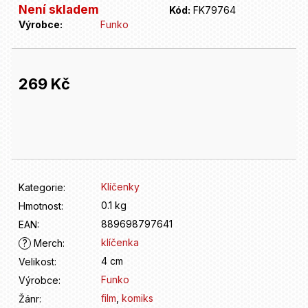
D
Není skladem
Kód:
FK79764
o
Výrobce:
Funko
p
o
r
u
269 Kč
č
u
Měrná
j
cena:
e
m
e
Klíčenky
Kategorie
:
0.1 kg
Hmotnost
:
889698797641
EAN
:
klíčenka
?
Merch
:
4 cm
Velikost
:
Funko
Výrobce
:
film
,
komiks
Žánr
: