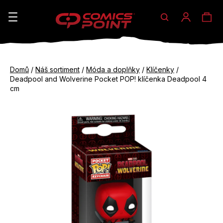
Hledat
Ná
Přihláše
K
o
koš
Zpět
Zpět
š
Domů
/
Náš sortiment
/
Móda a doplňky
/
Klíčenky
/
do
do
Deadpool and Wolverine Pocket POP! klíčenka Deadpool 4
í
obchodu
obchodu
cm
C
k
o
p
o
t
ř
e
b