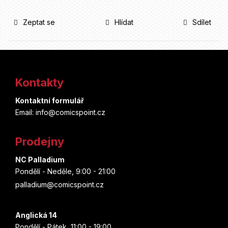
Zeptat se
Hlídat
Sdílet
Z
á
Kontakty
p
Kontaktní formulář
a
Email: info@comicspoint.cz
t
Prodejny
í
NC Palladium
Pondělí - Neděle, 9:00 - 21:00
palladium@comicspoint.cz
Anglická 14
Pondělí - Pátek, 11:00 - 19:00