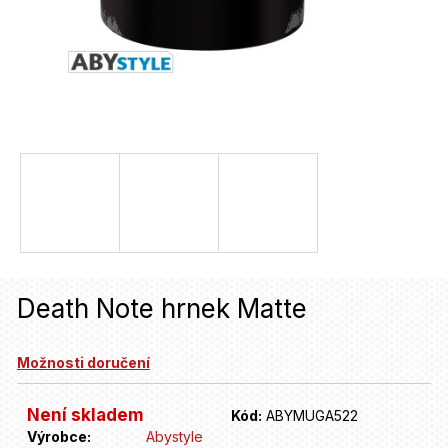
u
j
e
t
e
n
a
j
í
Death Note hrnek Matte
t
?
Možnosti doručení
HLEDAT
Není skladem
Kód:
ABYMUGA522
Výrobce:
Abystyle