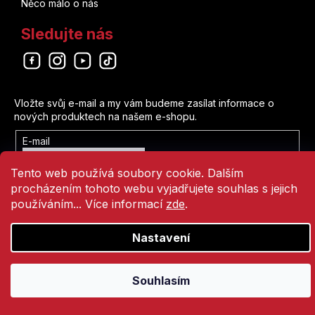
Něco málo o nás
Sledujte nás
Odebírat newsletter
Vložte svůj e-mail a my vám budeme zasílat informace o
nových produktech na našem e-shopu.
E-mail
Vložením e-mailu souhlasíte s
Tento web používá soubory cookie. Dalším
podmínkami ochrany osobních údajů
procházením tohoto webu vyjadřujete souhlas s jejich
Přihlásit se
používáním... Více informací
zde
.
Nastavení
Vytvořil Shoptet
Copyright 2026
Comics Point
. Všechna práva vyhrazena.
Souhlasím
Přejít
na
obsah