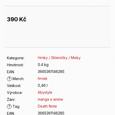
D
o
p
o
390 Kč
r
u
Měrná
č
cena:
u
j
e
m
Hrnky / Skleničky / Misky
Kategorie
:
e
0.4 kg
Hmotnost
:
3665361146285
EAN
:
hrnek
?
Merch
:
0,46 l
Velikost
:
Abystyle
Výrobce
:
manga a anime
Žánr
:
Death Note
?
Tag
:
3665361146285
EAN
: